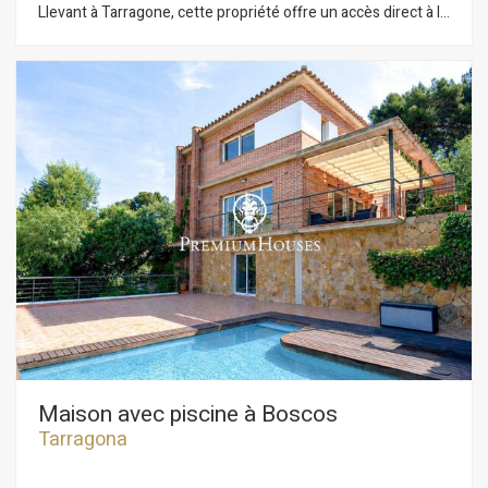
Llevant à Tarragone, cette propriété offre un accès direct à la
plage dans un cadre exclusif et privilégié. La propriété est
divisée en deux appartements indépendants. Le premier
appartement, de plain-pied, comprend un salon-salle à
manger, une cuisine, une chambre et une salle de bains
complète. Le deuxième appartement s'étend sur deux
étages. Au rez-de-chaussée, on trouve un salon-salle à
manger, une cuisine, une chambre double et une chambre
simple, ainsi qu'un WC séparé. Le premier étage abrite deux
chambres doubles et une salle de bains complète. À l'étage
supérieur, la propriété dispose d'un solarium offrant une vue
imprenable sur la mer. La propriété dispose également d'un
débarras et d'un garage. Urbanitzacions de Llevant est l'un
des emplacements les plus privilégiés de Tarragone, où la
tranquillité, la mer et l'intimité cohabitent avec la proximité de
tous les services. Un environnement résidentiel haut de
gamme dans une ville classée au patrimoine mondial de
l'UNESCO, qui allie histoire, qualité de vie et essence
méditerranéenne.
Maison avec piscine à Boscos
Tarragona