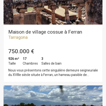
caractéristiques de la ville. Elle se trouve dans la partie la plus
élevée de l’ancienne Tarraco romaine et concentre une
grande partie du patrimoine monumental classé au
patrimoine mondial de l’UNESCO.
Maison de village cossue à Ferran
Tarragona
750.000 €
926 m²
17
3
Taille
Chambres
Salles de bain
Nous vous présentons cette singulière demeure seigneuriale
du XVIIIe siècle située à Ferran, un hameau paisible de
Tarragone. Une propriété d’une grande valeur architecturale
qui conserve le caractère et l’essence des constructions
d’époque. La demeure s’étend sur trois étages, auxquels
s’ajoute un donjon. Le rez-de-chaussée s’ouvre sur un vaste
hall d’entrée donnant accès au jardin, qui comprend plusieurs
dépendances offrant de multiples possibilités d’utilisation.