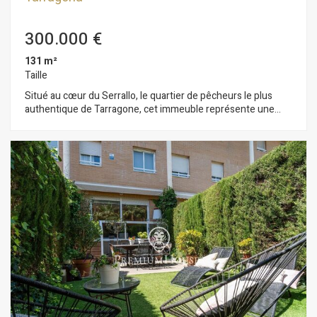
300.000 €
131 m²
Taille
Situé au cœur du Serrallo, le quartier de pêcheurs le plus
authentique de Tarragone, cet immeuble représente une
opportunité d'investissement exceptionnelle dans l'un des
quartiers les plus prometteurs de la ville. L'immeuble est
réparti sur trois étages ouverts, prêts à accueillir un projet de
rénovation. Il est livré avec un projet technique approuvé qui
prévoit une extension avec de multiples options
d'aménagement : - Option résidentielle : 2 appartements + 1
duplex de 83 m² - Option multifamiliale : 4 appartements
indépendants - Option touristique : 7 appartements
touristiques de 18 m² chacun, répartis en 1 au rez-de-
chaussée et 2 par étage aux niveaux supérieurs (faisabilité
étudiée, projet en attente de développement) Le quartier du
Serrallo est l'un des coins les plus caractéristiques de
Tarragone, où la tradition maritime se mêle au dynamisme
actuel. Ses rues conservent l'essence de la pêche avec la
criée, le quai et le port de plaisance, tandis que son offre