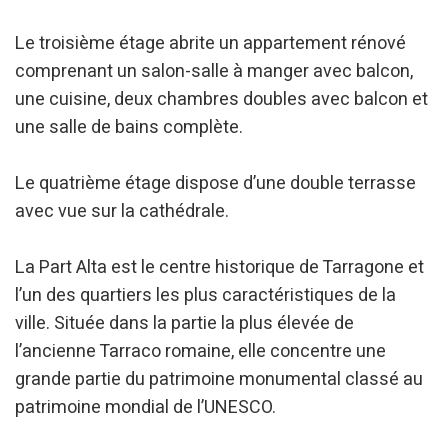
Modifier les cookies
Le troisième étage abrite un appartement rénové
comprenant un salon-salle à manger avec balcon,
Technique et Fonctionnel
Toujours actif
une cuisine, deux chambres doubles avec balcon et
Ce site Web utilise ses propres cookies pour collecter des
informations afin d'améliorer nos services. Si vous
une salle de bains complète.
continuez à naviguer, vous acceptez leur installation.
L'utilisateur a la possibilité de configurer son navigateur,
pouvant, s'il le souhaite, empêcher leur installation sur son
Le quatrième étage dispose d’une double terrasse
disque dur, même s'il doit garder à l'esprit qu'une telle
action peut entraîner des difficultés de navigation sur le
avec vue sur la cathédrale.
site.
La Part Alta est le centre historique de Tarragone et
Analyse et Personnalisation
l’un des quartiers les plus caractéristiques de la
Ils permettent le suivi et l'analyse du comportement des
utilisateurs de ce site. Les informations collectées via ce
ville. Située dans la partie la plus élevée de
type de cookies sont utilisées pour mesurer l'activité du
l’ancienne Tarraco romaine, elle concentre une
Web pour l'élaboration des profils de navigation des
utilisateurs afin d'introduire des améliorations basées sur
grande partie du patrimoine monumental classé au
l'analyse des données d'utilisation effectuée par les
utilisateurs du service. . Ils nous permettent de
patrimoine mondial de l’UNESCO.
sauvegarder les informations de préférence de l'utilisateur
pour améliorer la qualité de nos services et offrir une
meilleure expérience grâce aux produits recommandés.