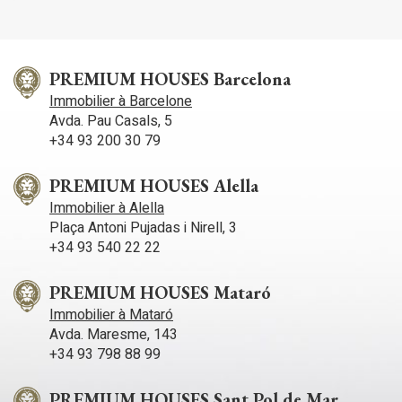
individuelle isolée. - Superficie minimale de la parcelle : 900
m². - Surface constructible maximale : 0,50 m²st/m²s. -
Surface occupée maximale : bâtiment principal : 30 %,
bâtiment annexe : 5 %. - Hauteur réglementaire maximale : 8
m (rez-de-chaussée + 1 étage). Rodolat del Moro est un petit
PREMIUM HOUSES Barcelona
quartier résidentiel et boisé situé au nord de Tarragone,
Immobilier à Barcelone
réputé pour son cadre naturel, ses sentiers de randonnée à
Avda. Pau Casals, 5
proximité et sa faible densité de population.
+34 93 200 30 79
PREMIUM HOUSES Alella
Immobilier à Alella
Plaça Antoni Pujadas i Nirell, 3
+34 93 540 22 22
PREMIUM HOUSES Mataró
Immobilier à Mataró
Avda. Maresme, 143
+34 93 798 88 99
PREMIUM HOUSES Sant Pol de Mar