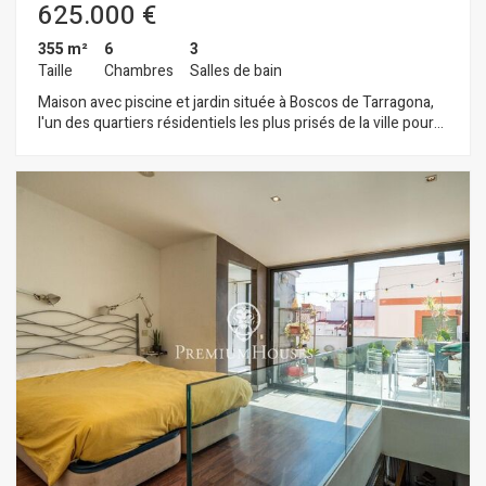
625.000 €
355 m²
6
3
Taille
Chambres
Salles de bain
Maison avec piscine et jardin située à Boscos de Tarragona,
l'un des quartiers résidentiels les plus prisés de la ville pour
son calme, son cadre naturel et sa proximité avec la mer. La
maison s'étend sur quatre étages. Le rez-de-chaussée abrite
le hall d'entrée et une salle polyvalente avec cheminée. Cet
espace communique directement avec la terrasse et le jardin
avec piscine, créant ainsi une transition harmonieuse entre
l'intérieur et l'extérieur de la maison. Le premier étage est
dédié à l'espace de vie. Il comprend un vaste salon-salle à
manger doté de grandes baies vitrées, une cuisine
indépendante donnant accès à la terrasse latérale et au jardin,
une chambre double et une salle de bains complète. Le
deuxième étage abrite l'espace nuit, composé de trois
chambres doubles, dont une en suite avec dressing, ainsi
qu'une salle de bains complète supplémentaire. L'une des
chambres donne accès au grenier avec solarium. Au sous-sol
se trouvent le garage pouvant accueillir deux véhicules et un
débarras pratique. La propriété dispose également d'une pré-
installation pour un ascenseur, facilitant la communication