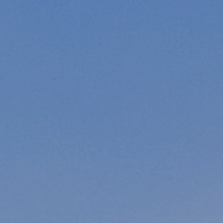
Modifier les cookies
Technique et Fonctionnel
Toujours actif
Ce site Web utilise ses propres cookies pour collecter des
informations afin d'améliorer nos services. Si vous
continuez à naviguer, vous acceptez leur installation.
L'utilisateur a la possibilité de configurer son navigateur,
pouvant, s'il le souhaite, empêcher leur installation sur son
disque dur, même s'il doit garder à l'esprit qu'une telle
action peut entraîner des difficultés de navigation sur le
site.
Analyse et Personnalisation
Ils permettent le suivi et l'analyse du comportement des
utilisateurs de ce site. Les informations collectées via ce
type de cookies sont utilisées pour mesurer l'activité du
Web pour l'élaboration des profils de navigation des
utilisateurs afin d'introduire des améliorations basées sur
l'analyse des données d'utilisation effectuée par les
utilisateurs du service. . Ils nous permettent de
sauvegarder les informations de préférence de l'utilisateur
pour améliorer la qualité de nos services et offrir une
meilleure expérience grâce aux produits recommandés.