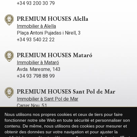
+34 93 200 30 79
PREMIUM HOUSES Alella
Immobilier à Alella
Plaça Antoni Pujadas i Nirell, 3
+34 93 540 22 22
PREMIUM HOUSES Mataró
Immobilier à Mataró
Avda. Maresme, 143
+34 93 798 88 99
PREMIUM HOUSES Sant Pol de Mar
Immobilier à Sant Pol de Mar
Carrer Nou, 51
+34 93 760 12 34
Nous utilisons nos propres cookies et ceux de tiers pour faire
fonctionner notre site Web en toute sécurité et personnaliser son
contenu. De même, nous utilisons des cookies pour mesurer et
PREMIUM HOUSES Sitges
Enregistrer les paramètres
Tout accepter
obtenir des données sur votre navigation et pour ajuster la
Immobilier à Sitges