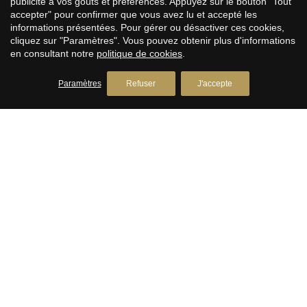
publicité à vos goûts et préférences. Appuyez sur le bouton "Tout
Avda. Camí­ dels Capellans, 75 Local 4
accepter" pour confirmer que vous avez lu et accepté les
+34 93 809 72 40
informations présentées. Pour gérer ou désactiver ces cookies,
cliquez sur "Paramètres". Vous pouvez obtenir plus d'informations
en consultant notre
politique de cookies
.
PREMIUM HOUSES Llavaneres
Immobilier à Llavaneres
Paramètres
Refuser
J'accepte
Avda. Catalunya, 2
+34 93 792 77 77