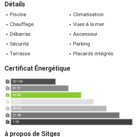
Détails
piscine
climatisation
chauffage
vues à la mer
débarras
ascenseur
sécurité
parking
terrasse
placards intégrés
Certificat Énergétique
92-100
A
81-91
B
69-80
C
55-68
D
39-54
E
21-38
F
1-20
G
à propos de Sitges