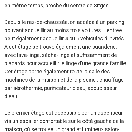
en même temps, proche du centre de Sitges.
Depuis le rez-de-chaussée, on accède à un parking
Modifier les cookies
pouvant accueillir au moins trois voitures. L'entrée
peut également accueillir 4 ou 5 véhicules d'invités.
Technique et Fonctionnel
Toujours actif
À cet étage se trouve également une buanderie,
Ce site Web utilise ses propres cookies pour collecter des
avec lave-linge, sèche-linge et suffisamment de
informations afin d'améliorer nos services. Si vous
continuez à naviguer, vous acceptez leur installation.
placards pour accueillir le linge d'une grande famille.
L'utilisateur a la possibilité de configurer son navigateur,
pouvant, s'il le souhaite, empêcher leur installation sur son
Cet étage abrite également toute la salle des
disque dur, même s'il doit garder à l'esprit qu'une telle
machines de la maison et de la piscine : chauffage
action peut entraîner des difficultés de navigation sur le
site.
par aérothermie, purificateur d'eau, adoucisseur
d'eau....
Analyse et Personnalisation
Ils permettent le suivi et l'analyse du comportement des
Le premier étage est accessible par un ascenseur
utilisateurs de ce site. Les informations collectées via ce
type de cookies sont utilisées pour mesurer l'activité du
via un escalier confortable sur le côté gauche de la
Web pour l'élaboration des profils de navigation des
maison, où se trouve un grand et lumineux salon-
utilisateurs afin d'introduire des améliorations basées sur