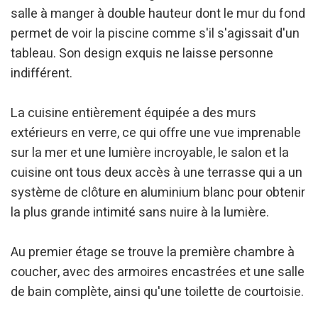
l'analyse des données d'utilisation effectuée par les
salle à manger à double hauteur dont le mur du fond
utilisateurs du service. . Ils nous permettent de
sauvegarder les informations de préférence de l'utilisateur
permet de voir la piscine comme s'il s'agissait d'un
pour améliorer la qualité de nos services et offrir une
meilleure expérience grâce aux produits recommandés.
tableau. Son design exquis ne laisse personne
indifférent.
Marketing et Publicité
Ces cookies sont utilisés pour stocker des informations sur
La cuisine entièrement équipée a des murs
les préférences et les choix personnels de l'utilisateur
extérieurs en verre, ce qui offre une vue imprenable
grâce à l'observation continue de ses habitudes de
navigation. Grâce à eux, nous pouvons connaître les
sur la mer et une lumière incroyable, le salon et la
habitudes de navigation sur le site Web et afficher des
publicités liées au profil de navigation de l'utilisateur.
cuisine ont tous deux accès à une terrasse qui a un
système de clôture en aluminium blanc pour obtenir
la plus grande intimité sans nuire à la lumière.
Au premier étage se trouve la première chambre à
coucher, avec des armoires encastrées et une salle
de bain complète, ainsi qu'une toilette de courtoisie.