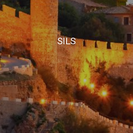
Marketing et Publicité
Ces cookies sont utilisés pour stocker des informations sur
les préférences et les choix personnels de l'utilisateur
grâce à l'observation continue de ses habitudes de
navigation. Grâce à eux, nous pouvons connaître les
SILS
habitudes de navigation sur le site Web et afficher des
publicités liées au profil de navigation de l'utilisateur.