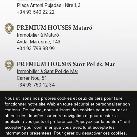
Plaça Antoni Pujadas i Nirell, 3
+34 93 540 22 22
PREMIUM HOUSES Mataró
Immobilier à Mataró
Avda. Maresme, 143
+34 93 798 88 99
PREMIUM HOUSES Sant Pol de Mar
Immobilier à Sant Pol de Mar
Carrer Nou, 51
+34 93 760 12 34
Nous utilisons nos propres cookies et ceux de tiers pour faire
PREMIUM HOUSES Sitges
fonctionner notre site Web en toute sécurité et personnaliser son
Immobilier à Sitges
contenu. De même, nous utilisons des cookies pour mesurer et
Avda. Camí­ dels Capellans, 75 Local 4
Enregistrer les paramètres
Tout accepter
obtenir des données sur votre navigation et pour ajuster la
+34 93 809 72 40
publicité à vos goûts et préférences. Appuyez sur le bouton "Tout
accepter" pour confirmer que vous avez lu et accepté les
informations présentées. Pour gérer ou désactiver ces cookies,
PREMIUM HOUSES Llavaneres