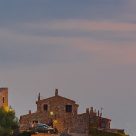
Modifier les cookies
Technique et Fonctionnel
Toujours actif
Ce site Web utilise ses propres cookies pour collecter des
informations afin d'améliorer nos services. Si vous
continuez à naviguer, vous acceptez leur installation.
L'utilisateur a la possibilité de configurer son navigateur,
pouvant, s'il le souhaite, empêcher leur installation sur son
disque dur, même s'il doit garder à l'esprit qu'une telle
action peut entraîner des difficultés de navigation sur le
site.
Analyse et Personnalisation
Ils permettent le suivi et l'analyse du comportement des
utilisateurs de ce site. Les informations collectées via ce
type de cookies sont utilisées pour mesurer l'activité du
Web pour l'élaboration des profils de navigation des
utilisateurs afin d'introduire des améliorations basées sur
l'analyse des données d'utilisation effectuée par les
utilisateurs du service. . Ils nous permettent de
sauvegarder les informations de préférence de l'utilisateur
pour améliorer la qualité de nos services et offrir une
meilleure expérience grâce aux produits recommandés.