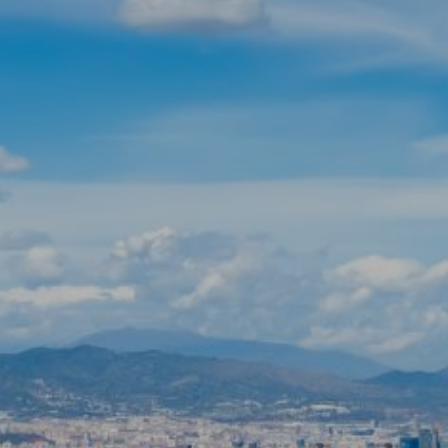
Modifier les cookies
Technique et Fonctionnel
Toujours actif
Ce site Web utilise ses propres cookies pour collecter des
informations afin d'améliorer nos services. Si vous
continuez à naviguer, vous acceptez leur installation.
L'utilisateur a la possibilité de configurer son navigateur,
pouvant, s'il le souhaite, empêcher leur installation sur son
disque dur, même s'il doit garder à l'esprit qu'une telle
action peut entraîner des difficultés de navigation sur le
site.
Analyse et Personnalisation
Ils permettent le suivi et l'analyse du comportement des
utilisateurs de ce site. Les informations collectées via ce
type de cookies sont utilisées pour mesurer l'activité du
Web pour l'élaboration des profils de navigation des
utilisateurs afin d'introduire des améliorations basées sur
l'analyse des données d'utilisation effectuée par les
utilisateurs du service. . Ils nous permettent de
sauvegarder les informations de préférence de l'utilisateur
pour améliorer la qualité de nos services et offrir une
meilleure expérience grâce aux produits recommandés.