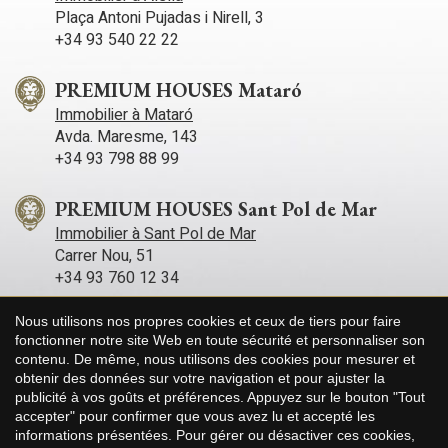
Plaça Antoni Pujadas i Nirell, 3
+34 93 540 22 22
PREMIUM HOUSES Mataró
Immobilier à Mataró
Avda. Maresme, 143
+34 93 798 88 99
PREMIUM HOUSES Sant Pol de Mar
Immobilier à Sant Pol de Mar
Carrer Nou, 51
+34 93 760 12 34
Nous utilisons nos propres cookies et ceux de tiers pour faire
PREMIUM HOUSES Sitges
fonctionner notre site Web en toute sécurité et personnaliser son
Immobilier à Sitges
contenu. De même, nous utilisons des cookies pour mesurer et
Avda. Camí­ dels Capellans, 75 Local 4
Enregistrer les paramètres
Tout accepter
obtenir des données sur votre navigation et pour ajuster la
+34 93 809 72 40
publicité à vos goûts et préférences. Appuyez sur le bouton "Tout
accepter" pour confirmer que vous avez lu et accepté les
informations présentées. Pour gérer ou désactiver ces cookies,
PREMIUM HOUSES Llavaneres