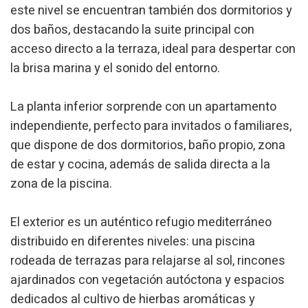
este nivel se encuentran también dos dormitorios y
dos baños, destacando la suite principal con
Modifier les cookies
acceso directo a la terraza, ideal para despertar con
la brisa marina y el sonido del entorno.
Technique et Fonctionnel
Toujours actif
La planta inferior sorprende con un apartamento
Ce site Web utilise ses propres cookies pour collecter des
informations afin d'améliorer nos services. Si vous
independiente, perfecto para invitados o familiares,
continuez à naviguer, vous acceptez leur installation.
que dispone de dos dormitorios, baño propio, zona
L'utilisateur a la possibilité de configurer son navigateur,
pouvant, s'il le souhaite, empêcher leur installation sur son
de estar y cocina, además de salida directa a la
disque dur, même s'il doit garder à l'esprit qu'une telle
action peut entraîner des difficultés de navigation sur le
zona de la piscina.
site.
El exterior es un auténtico refugio mediterráneo
Analyse et Personnalisation
distribuido en diferentes niveles: una piscina
Ils permettent le suivi et l'analyse du comportement des
utilisateurs de ce site. Les informations collectées via ce
rodeada de terrazas para relajarse al sol, rincones
type de cookies sont utilisées pour mesurer l'activité du
ajardinados con vegetación autóctona y espacios
Web pour l'élaboration des profils de navigation des
utilisateurs afin d'introduire des améliorations basées sur
dedicados al cultivo de hierbas aromáticas y
l'analyse des données d'utilisation effectuée par les