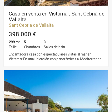
Casa en venta en Vistamar, Sant Cebrià de
Vallalta
Sant Cebria de Vallalta
398.000 €
299 m²
5
3
Taille
Chambres
Salles de bain
Encantadora casa con espectaculares vistas al mar en
Vistamar En una ubicación con panorámicas al Mediterráneo
encontramos esta casa de tres plantas que combina amplitud,
luz y comodidad. La propiedad ofrece casi 300 m²
construidos sobre una parcela de 510 m², ideal para disfrutar
de la vida al aire libre. Su distribución permite un estilo de vida
versátil: cinco amplios dormitorios, dos salones llenos de luz
natural, amplia cocina independiente, dos baños completos y
un aseo de cortesía. En el exterior, el porche invita a relajarse
mientras se contemplan las vistas- Esta vivienda se presenta
como una magnífica oportunidad para quienes buscan un
hogar espacioso, con carácter y unas vistas al mar difíciles de
igualar.