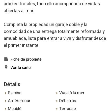
utilisateurs du service. . Ils nous permettent de
árboles frutales, todo ello acompañado de vistas
sauvegarder les informations de préférence de l'utilisateur
pour améliorer la qualité de nos services et offrir une
abiertas al mar.
meilleure expérience grâce aux produits recommandés.
Completa la propiedad un garaje doble y la
Marketing et Publicité
comodidad de una entrega totalmente reformada y
Ces cookies sont utilisés pour stocker des informations sur
amueblada, lista para entrar a vivir y disfrutar desde
les préférences et les choix personnels de l'utilisateur
grâce à l'observation continue de ses habitudes de
el primer instante.
navigation. Grâce à eux, nous pouvons connaître les
habitudes de navigation sur le site Web et afficher des
publicités liées au profil de navigation de l'utilisateur.
Fiche de propriété
Voir la carte
Détails
piscine
vues à la mer
arrière-cour
débarras
meublé
terrasse