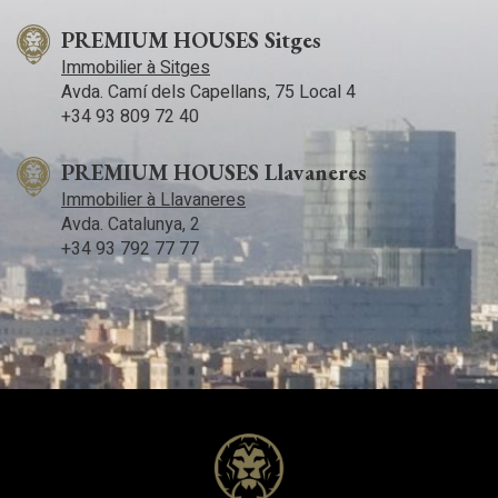
la montaña - 5 minutos del campo de golf - 10 minutos de los
médicos/ hospital.
PREMIUM HOUSES Sitges
Immobilier à Sitges
Avda. Camí­ dels Capellans, 75 Local 4
+34 93 809 72 40
PREMIUM HOUSES Llavaneres
Immobilier à Llavaneres
Avda. Catalunya, 2
+34 93 792 77 77