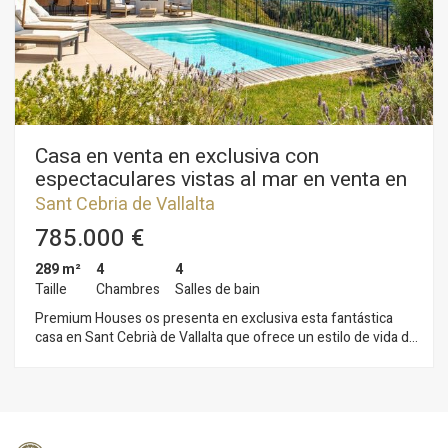
Casa en venta en exclusiva con
espectaculares vistas al mar en venta en
Sant Cebrià de Vallalta
Sant Cebria de Vallalta
785.000 €
289 m²
4
4
Taille
Chambres
Salles de bain
Premium Houses os presenta en exclusiva esta fantástica
casa en Sant Cebrià de Vallalta que ofrece un estilo de vida de
ensueño. Despierte cada mañana con unas espectaculares
vistas al mar y a la montaña, sintiéndose en un verdadero
balcón al Mediterráneo. La propiedad cuenta con grandes
ventanales que aseguran una luminosidad excepcional en
todas sus estancias. Con un compromiso con la