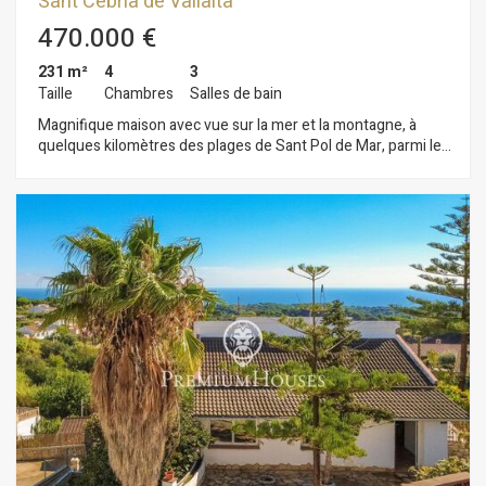
Sant Cebria de Vallalta
470.000 €
231 m²
4
3
Taille
Chambres
Salles de bain
Magnifique maison avec vue sur la mer et la montagne, à
quelques kilomètres des plages de Sant Pol de Mar, parmi les
plus belles du Maresme. La maison est située à l'entrée du
lotissement Castellar de Indias. Elle comprend deux étages.
Le rez-de-chaussée comprend un grand salon donnant sur la
terrasse, avec un porche très accueillant équipé d'un
barbecue, une cuisine équipée et une salle de bain complète.
Le deuxième étage comprend quatre chambres, toutes
doubles, très lumineuses et offrant une très belle vue, ainsi
qu'une deuxième salle de bain complète. La maison a été
rénovée avec l'installation d'un système de chauffage et
d'une nouvelle chaudière, ainsi que d'une nouvelle installation
électrique. À l'arrière de la maison, nous trouvons la piscine,
avec un grand solarium pour profiter du soleil et se baigner
dans la piscine d'eau salée. Elle dispose d'un garage pour 2
véhicules. Une maison confortable et bien équipée.