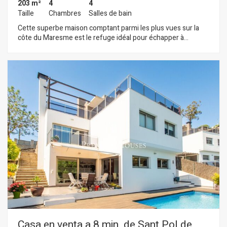
203 m²
4
4
Taille
Chambres
Salles de bain
Cette superbe maison comptant parmi les plus vues sur la
côte du Maresme est le refuge idéal pour échapper à
l'agitation de la ville, où campagne et mer se rencontrent pour
offrir une vraie qualité de vie. Elle est distribuée sur 3 niveaux.
Le rez-de-chaussée comprend un salon/salle à manger avec
cheminée, toilettes et une moderne cuisine ouverte équipée
de tous les appareils ménagers. Elle communique avec une
terrasse-porche et la belle piscine offrant des vues
magnifiques pour profiter des plus beaux couchers de soleil.
À l'étage supérieur se trouve la porte d'accès principale à la
maison et une petite entrée avec une porte d'accès direct au
garage 2 places. Un escalier moderne baigné de lumière
naturelle conduit à l'étage intermédiaire où se trouve la partie
nuit comprenant une suite parentale avec terrasse et
dressing. Une autre suite et 2 chambres doubles toutes avec
penderies encastrées, plus une salle de bains complète. Très
bien desservie, à 10 minutes de l'autoroute et de la N-II et très
proche de toutes les commodités. Une maison à l´ambiance
chaleureuse et cosy pour profiter avec toute la famille toute
l'année!
Casa en venta a 8 min. de Sant Pol de