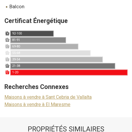
balcon
Certificat Énergétique
92-100
A
81-91
B
69-80
C
55-68
D
39-54
E
21-38
F
1-20
G
Recherches Connexes
Maisons à vendre à Sant Cebria de Vallalta
Maisons à vendre à El Maresme
PROPRIÉTÉS SIMILAIRES