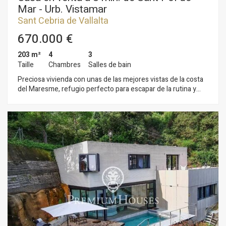
Mar - Urb. Vistamar
Sant Cebria de Vallalta
670.000 €
203 m²
4
3
Taille
Chambres
Salles de bain
Preciosa vivienda con unas de las mejores vistas de la costa
del Maresme, refugio perfecto para escapar de la rutina y
respirar calidad de vida, a un paso del mar y la montaña.
Ubicada en Vistamar, la mejor urbanización del municipio de
Sant Cebrià de Vallalta, en pleno parque natural del
Montnegre y el Corredor, perfecto para disfrutar del deporte
al aire libre y sus innumerables caminos y senderos. La
vivienda se organiza en tres plantas. Accedemos a la misma, a
pie de calle, por entrada principal, con terraza excepcional,
garaje cubierto para dos coches, ventilado, con ventanas y
unas vistas que ya dejan sin aliento. Mediante escaleras o
ascensor acristalado, bajamos a la zona de noche: Cuatro
habitaciones dobles, exteriores, dos de ellas suite, y una con
terraza. La planta baja consta de un salón comedor con
chimenea, un aseo, cocina abierta al salón equipada con salida
directa al porche y a la bonita piscina con hidrólisis, donde se