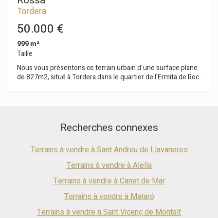
Rossa
Tordera
50.000 €
999 m²
Taille
Nous vous présentons ce terrain urbain d´une surface plane
de 827m2, situé à Tordera dans le quartier de l'Ermita de Roca
Rossa. Il se trouve à proximité immédiate de l'Ermitage et du
terrain de sport avec vues dégagées dans un quartier calme. Il
dispose de toutes les caractéristiques pour la construction
d'une maison individuelle. Le terrain est préparé pour le
raccordement à tous les services : eau, électricité, gaz et
Recherches connexes
égouts. Excellent emplacement, à 15 minutes des principales
commodités et commerces, à 20 minutes en voiture de la
Terrains à vendre à Sant Andreu de Llavaneres
plage et à proximité de l'autoroute AP-7 en direction de
Barcelone/Gérone.
Terrains à vendre à Alella
Terrains à vendre à Canet de Mar
Terrains à vendre à Mataró
Terrains à vendre à Sant Vicenç de Montalt