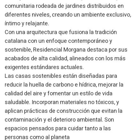
comunitaria rodeada de jardines distribuidos en
Technique et Fonctionnel
Toujours actif
diferentes niveles, creando un ambiente exclusivo,
Ce site Web utilise ses propres cookies pour collecter des
íntimo y relajante.
informations afin d'améliorer nos services. Si vous
continuez à naviguer, vous acceptez leur installation.
Con una arquitectura que fusiona la tradición
L'utilisateur a la possibilité de configurer son navigateur,
pouvant, s'il le souhaite, empêcher leur installation sur son
catalana con un enfoque contemporáneo y
disque dur, même s'il doit garder à l'esprit qu'une telle
sostenible, Residencial Morgana destaca por sus
action peut entraîner des difficultés de navigation sur le
site.
acabados de alta calidad, alineados con los más
exigentes estándares actuales.
Analyse et Personnalisation
Las casas sostenibles están diseñadas para
Ils permettent le suivi et l'analyse du comportement des
reducir la huella de carbono e hídrica, mejorar la
utilisateurs de ce site. Les informations collectées via ce
type de cookies sont utilisées pour mesurer l'activité du
calidad del aire y fomentar un estilo de vida
Web pour l'élaboration des profils de navigation des
utilisateurs afin d'introduire des améliorations basées sur
saludable. Incorporan materiales no tóxicos, y
l'analyse des données d'utilisation effectuée par les
aplican prácticas de construcción que evitan la
utilisateurs du service. . Ils nous permettent de
sauvegarder les informations de préférence de l'utilisateur
contaminación y el deterioro ambiental. Son
pour améliorer la qualité de nos services et offrir une
meilleure expérience grâce aux produits recommandés.
espacios pensados para cuidar tanto a las
personas como al planeta