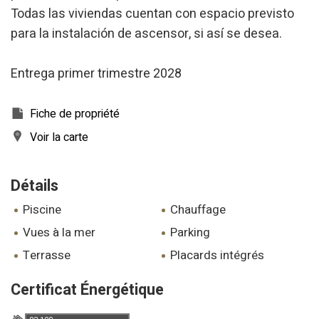
Marketing et Publicité
Todas las viviendas cuentan con espacio previsto
Ces cookies sont utilisés pour stocker des informations sur
para la instalación de ascensor, si así se desea.
les préférences et les choix personnels de l'utilisateur
grâce à l'observation continue de ses habitudes de
navigation. Grâce à eux, nous pouvons connaître les
Entrega primer trimestre 2028
habitudes de navigation sur le site Web et afficher des
publicités liées au profil de navigation de l'utilisateur.
Fiche de propriété
Voir la carte
Détails
piscine
chauffage
vues à la mer
parking
terrasse
placards intégrés
Certificat Énergétique