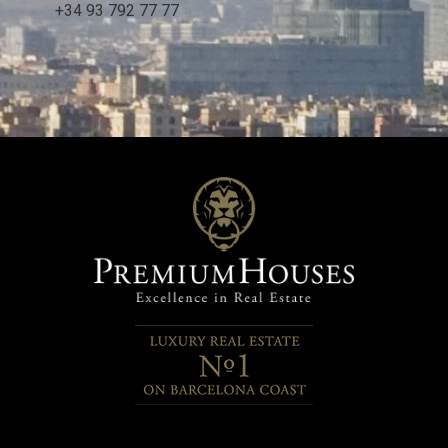
Características destacables: Grandes ventanales con
+34 93 792 77 77
carpinterías de altas prestaciones térmicas y acústicas.
Sistema de aerotermia para alimentar ACS. calefacción por
suelo radiante y aire. acondicionado por conductos.
Electrodomésticos Siemens. Placas fotovoltaicas. Entrega
último trimestre de 2027 - máximo primer trimestre de 2028.