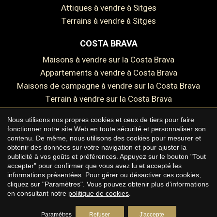
Attiques à vendre à Sitges
Enregistrer les paramètres
Tout accepter
Terrains à vendre à Sitges
COSTA BRAVA
Maisons à vendre sur la Costa Brava
Appartements à vendre à Costa Brava
Maisons de campagne à vendre sur la Costa Brava
Terrain à vendre sur la Costa Brava
Nous utilisons nos propres cookies et ceux de tiers pour faire
fonctionner notre site Web en toute sécurité et personnaliser son
contenu. De même, nous utilisons des cookies pour mesurer et
Copyright © 2026 Premium Houses
obtenir des données sur votre navigation et pour ajuster la
publicité à vos goûts et préférences. Appuyez sur le bouton "Tout
Avis juridique
accepter" pour confirmer que vous avez lu et accepté les
informations présentées. Pour gérer ou désactiver ces cookies,
Politique de confidentialité
cliquez sur "Paramètres". Vous pouvez obtenir plus d'informations
Politique de cookies
en consultant notre
politique de cookies
.
by
iEstrategic
Paramètres
Refuser
J'accepte