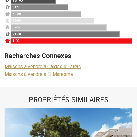
92-100
A
81-91
B
69-80
C
55-68
D
39-54
E
21-38
F
1-20
G
Recherches Connexes
Maisons à vendre à Caldes d'Estrac
Maisons à vendre à El Maresme
PROPRIÉTÉS SIMILAIRES