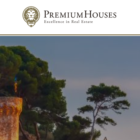
Modif
Techni
Ce site 
d'amélio