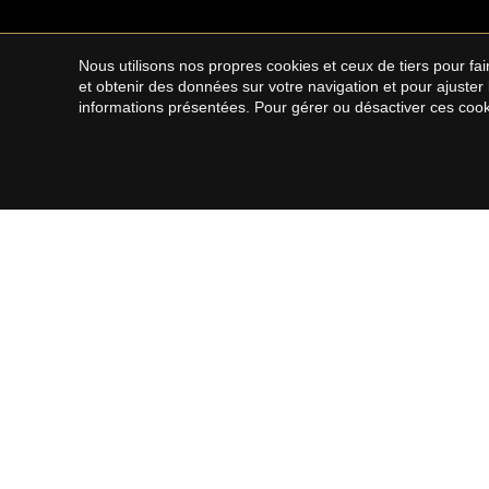
Nous utilisons nos propres cookies et ceux de tiers pour f
et obtenir des données sur votre navigation et pour ajuster
informations présentées. Pour gérer ou désactiver ces cook
VILLE DE BARCELONA
MARESM
NORTE
Propriétés à vendre à Barcelone
Maisons 
Maisons à vendre à Barcelone
Appartem
Appartements à vendre à Barcelone
Maisons de campagne à vendre à El
Penthouses à vendre à Barcelone
Maresme
Duplex à vendre à Barcelone
Terrains