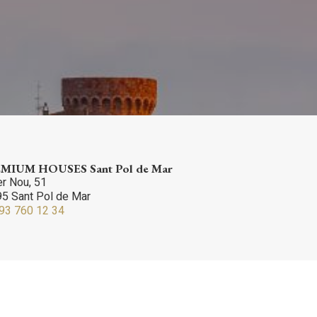
te,
qu'une
 Les
vité du
re des
e
MIUM HOUSES Sant Pol de Mar
er Nou, 51
5 Sant Pol de Mar
93 760 12 34
les choix
ur le