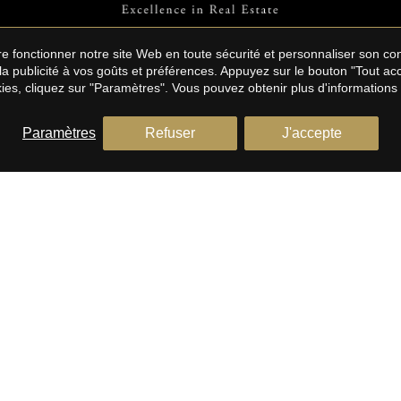
aire fonctionner notre site Web en toute sécurité et personnaliser son 
 la publicité à vos goûts et préférences. Appuyez sur le bouton "Tout a
ies, cliquez sur "Paramètres". Vous pouvez obtenir plus d'informations
Paramètres
Refuser
J'accepte
E/BARCELONA COSTA
BARCELONE CÔTE SUD
Maisons à vendre à Sitges
à vendre à El Maresme
Appartements à vendre à Sitge
ents à vendre à El Maresme
Attiques à vendre à Sitges
Terrains à vendre à Sitges
 à vendre à El Maresme