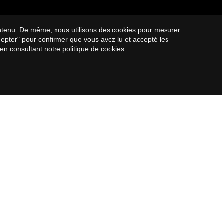
contenu. De même, nous utilisons des cookies pour mesurer
ccepter" pour confirmer que vous avez lu et accepté les
 en consultant notre
politique de cookies
.
COSTA BRAVA
Maisons à vendre sur la Costa Brava
s
Appartements à vendre à Costa Brava
Maisons de campagne à vendre sur la
Costa Brava
Terrain à vendre sur la Costa Brava