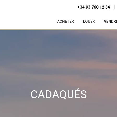
+34 93 760 12 34
ACHETER
LOUER
VENDR
ier les cookies
CADAQUÉS
que et Fonctionnel
Toujou
Web utilise ses propres cookies pour collecter des informations afin
rer nos services. Si vous continuez à naviguer, vous acceptez leur insta