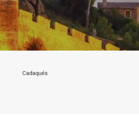
L'utilis
empêcher
telle ac
Analys
Ils perm
informat
Web pour
amélior
utilisat
préféren
meilleu
Cadaqués
Market
Ces cook
personne
navigat
site Web