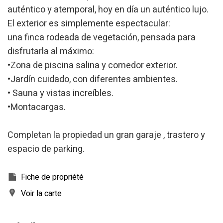
l'analyse des données d'utilisation effectuée par les
auténtico y atemporal, hoy en día un auténtico lujo.
utilisateurs du service. . Ils nous permettent de
El exterior es simplemente espectacular:
sauvegarder les informations de préférence de l'utilisateur
pour améliorer la qualité de nos services et offrir une
una finca rodeada de vegetación, pensada para
meilleure expérience grâce aux produits recommandés.
disfrutarla al máximo:
Marketing et Publicité
•Zona de piscina salina y comedor exterior.
•Jardín cuidado, con diferentes ambientes.
Ces cookies sont utilisés pour stocker des informations sur
les préférences et les choix personnels de l'utilisateur
• Sauna y vistas increíbles.
grâce à l'observation continue de ses habitudes de
navigation. Grâce à eux, nous pouvons connaître les
•Montacargas.
habitudes de navigation sur le site Web et afficher des
publicités liées au profil de navigation de l'utilisateur.
Completan la propiedad un gran garaje , trastero y
espacio de parking.
Fiche de propriété
Voir la carte