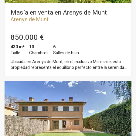
Masía en venta en Arenys de Munt
Arenys de Munt
850.000 €
430 m²
10
6
Taille
Chambres
Salles de bain
Ubicada en Arenys de Munt, en el exclusivo Maresme, esta
propiedad representa el equilibrio perfecto entre la serenidad
rural y el lujo costero. A tan solo 10 minutos en coche de las
playas y con excelente acceso a Barcelona a través de la
autopista C-32, brinda la posibilidad de disfrutar de la
tranquilidad del campo mientras se mantiene cerca de la vida
urbana. La zona cuenta con una infraestructura de primer
nivel, incluyendo escuelas internacionales, centros médicos y
boutiques exclusivas. Además, Arenys de Mar, situada a poca
distancia, ofrece una rica oferta cultural y deportiva, con
museos, campos de golf y puertos deportivos. La propiedad
tiene una superficie total de 430 m² y un terreno de 22.457
m², destacándose por su amplitud y luminosidad. El interior ha