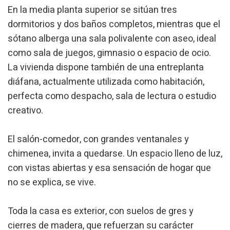
En la media planta superior se sitúan tres
dormitorios y dos baños completos, mientras que el
sótano alberga una sala polivalente con aseo, ideal
Modifier les cookies
como sala de juegos, gimnasio o espacio de ocio.
La vivienda dispone también de una entreplanta
Technique et Fonctionnel
Toujours actif
diáfana, actualmente utilizada como habitación,
Ce site Web utilise ses propres cookies pour collecter des
perfecta como despacho, sala de lectura o estudio
informations afin d'améliorer nos services. Si vous
creativo.
continuez à naviguer, vous acceptez leur installation.
L'utilisateur a la possibilité de configurer son navigateur,
pouvant, s'il le souhaite, empêcher leur installation sur son
disque dur, même s'il doit garder à l'esprit qu'une telle
El salón-comedor, con grandes ventanales y
action peut entraîner des difficultés de navigation sur le
site.
chimenea, invita a quedarse. Un espacio lleno de luz,
con vistas abiertas y esa sensación de hogar que
Analyse et Personnalisation
no se explica, se vive.
Ils permettent le suivi et l'analyse du comportement des
utilisateurs de ce site. Les informations collectées via ce
Toda la casa es exterior, con suelos de gres y
type de cookies sont utilisées pour mesurer l'activité du
Web pour l'élaboration des profils de navigation des
cierres de madera, que refuerzan su carácter
utilisateurs afin d'introduire des améliorations basées sur