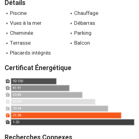
Détails
piscine
chauffage
vues à la mer
débarras
cheminée
parking
terrasse
balcon
placards intégrés
Certificat Énergétique
92-100
A
81-91
B
69-80
C
55-68
D
39-54
E
21-38
F
1-20
G
Recherches Connexes