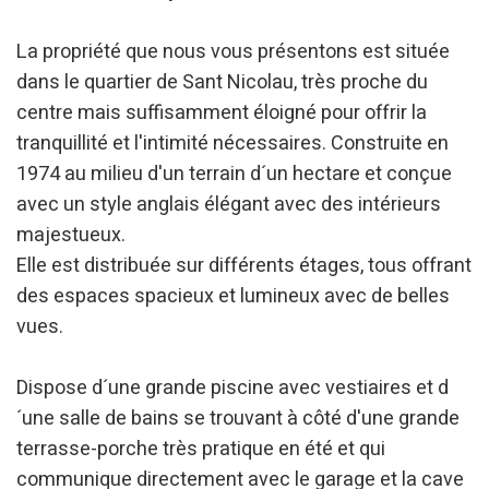
La propriété que nous vous présentons est située
Analyse et Personnalisation
dans le quartier de Sant Nicolau, très proche du
Ils permettent le suivi et l'analyse du comportement des
utilisateurs de ce site. Les informations collectées via ce
centre mais suffisamment éloigné pour offrir la
type de cookies sont utilisées pour mesurer l'activité du
tranquillité et l'intimité nécessaires. Construite en
Web pour l'élaboration des profils de navigation des
utilisateurs afin d'introduire des améliorations basées sur
1974 au milieu d'un terrain d´un hectare et conçue
l'analyse des données d'utilisation effectuée par les
utilisateurs du service. . Ils nous permettent de
avec un style anglais élégant avec des intérieurs
sauvegarder les informations de préférence de l'utilisateur
pour améliorer la qualité de nos services et offrir une
majestueux.
meilleure expérience grâce aux produits recommandés.
Elle est distribuée sur différents étages, tous offrant
des espaces spacieux et lumineux avec de belles
Marketing et Publicité
vues.
Ces cookies sont utilisés pour stocker des informations sur
les préférences et les choix personnels de l'utilisateur
grâce à l'observation continue de ses habitudes de
Dispose d´une grande piscine avec vestiaires et d
navigation. Grâce à eux, nous pouvons connaître les
habitudes de navigation sur le site Web et afficher des
´une salle de bains se trouvant à côté d'une grande
publicités liées au profil de navigation de l'utilisateur.
terrasse-porche très pratique en été et qui
communique directement avec le garage et la cave