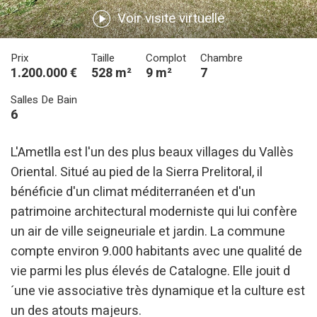
Voir visite virtuelle
Prix
Taille
Complot
Chambre
1.200.000 €
528 m²
9 m²
7
Salles De Bain
6
L'Ametlla est l'un des plus beaux villages du Vallès
Modifier les cookies
Oriental. Situé au pied de la Sierra Prelitoral, il
bénéficie d'un climat méditerranéen et d'un
patrimoine architectural moderniste qui lui confère
Technique et Fonctionnel
Toujours actif
un air de ville seigneuriale et jardin. La commune
Ce site Web utilise ses propres cookies pour collecter des
informations afin d'améliorer nos services. Si vous
compte environ 9.000 habitants avec une qualité de
continuez à naviguer, vous acceptez leur installation.
vie parmi les plus élevés de Catalogne. Elle jouit d
L'utilisateur a la possibilité de configurer son navigateur,
pouvant, s'il le souhaite, empêcher leur installation sur son
´une vie associative très dynamique et la culture est
disque dur, même s'il doit garder à l'esprit qu'une telle
action peut entraîner des difficultés de navigation sur le
un des atouts majeurs.
site.