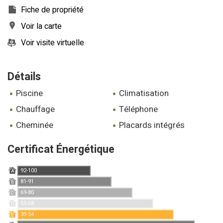
Fiche de propriété
Voir la carte
Voir visite virtuelle
Détails
piscine
climatisation
chauffage
téléphone
cheminée
placards intégrés
Certificat Énergétique
92-100
A
81-91
B
69-80
C
55-68
D
39-54
E