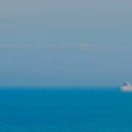
Modifier les cookies
Technique et Fonctionnel
Toujours actif
Ce site Web utilise ses propres cookies pour collecter des
informations afin d'améliorer nos services. Si vous
continuez à naviguer, vous acceptez leur installation.
L'utilisateur a la possibilité de configurer son navigateur,
pouvant, s'il le souhaite, empêcher leur installation sur son
disque dur, même s'il doit garder à l'esprit qu'une telle
action peut entraîner des difficultés de navigation sur le
site.
Analyse et Personnalisation
Ils permettent le suivi et l'analyse du comportement des
utilisateurs de ce site. Les informations collectées via ce
type de cookies sont utilisées pour mesurer l'activité du
Web pour l'élaboration des profils de navigation des
utilisateurs afin d'introduire des améliorations basées sur
l'analyse des données d'utilisation effectuée par les
utilisateurs du service. . Ils nous permettent de
sauvegarder les informations de préférence de l'utilisateur
pour améliorer la qualité de nos services et offrir une
meilleure expérience grâce aux produits recommandés.