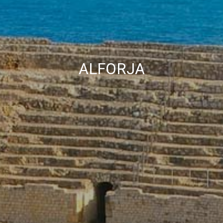
Marketing et Publicité
Ces cookies sont utilisés pour stocker des informations sur
les préférences et les choix personnels de l'utilisateur
grâce à l'observation continue de ses habitudes de
navigation. Grâce à eux, nous pouvons connaître les
ALFORJA
habitudes de navigation sur le site Web et afficher des
publicités liées au profil de navigation de l'utilisateur.