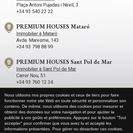
Plaça Antoni Pujadas i Nirell, 3
+34 93 540 22 22
PREMIUM HOUSES Mataró
Immobilier à Mataró
Avda. Maresme, 143
+34 93 798 88 99
PREMIUM HOUSES Sant Pol de Mar
Immobilier à Sant Pol de Mar
Carrer Nou, 51
+34 93 760 12 34
Nous utilisons nos propres cookies et ceux de tiers pour faire
PREMIUM HOUSES Sitges
fonctionner notre site Web en toute sécurité et personnaliser son
Immobilier à Sitges
contenu. De même, nous utilisons des cookies pour mesurer et
Avda. Camí­ dels Capellans, 75 Local 4
Enregistrer les paramètres
Tout accepter
obtenir des données sur votre navigation et pour ajuster la
+34 93 809 72 40
publicité à vos goûts et préférences. Appuyez sur le bouton "Tout
accepter" pour confirmer que vous avez lu et accepté les
informations présentées. Pour gérer ou désactiver ces cookies,
PREMIUM HOUSES Llavaneres