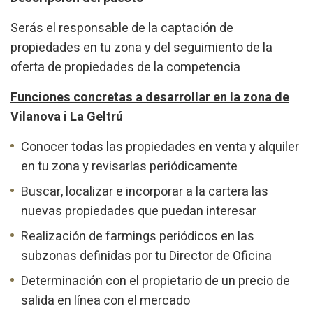
Analytics and personalization
Serás el responsable de la captación de
They allow the monitoring and analysis of the behavior of
propiedades en tu zona y del seguimiento de la
the users of this website. The information collected
through this type of cookies is used to measure the activity
oferta de propiedades de la competencia
of the web for the elaboration of user navigation profiles in
order to introduce improvements based on the analysis of
Funciones concretas a desarrollar en la zona de
the usage data made by the users of the service. They
allow us to save the user's preference information to
Vilanova i La Geltrú
improve the quality of our services and to offer a better
experience through recommended products.
Conocer todas las propiedades en venta y alquiler
en tu zona y revisarlas periódicamente
Marketing and advertising
Buscar, localizar e incorporar a la cartera las
These cookies are used to store information about the
preferences and personal choices of the user through the
nuevas propiedades que puedan interesar
continuous observation of their browsing habits. Thanks to
them, we can know the browsing habits on the website and
Realización de farmings periódicos en las
display advertising related to the user's browsing profile.
subzonas definidas por tu Director de Oficina
Determinación con el propietario de un precio de
salida en línea con el mercado