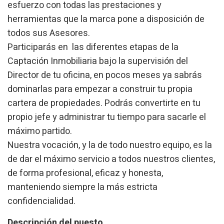
esfuerzo con todas las prestaciones y
herramientas que la marca pone a disposición de
todos sus Asesores.
Participarás en las diferentes etapas de la
Captación Inmobiliaria bajo la supervisión del
Director de tu oficina, en pocos meses ya sabrás
dominarlas para empezar a construir tu propia
cartera de propiedades. Podrás convertirte en tu
Modify cookies
propio jefe y administrar tu tiempo para sacarle el
máximo partido.
Nuestra vocación, y la de todo nuestro equipo, es la
Technical and functional
Always active
de dar el máximo servicio a todos nuestros clientes,
This website uses its own Cookies to collect information in
order to improve our services. If you continue browsing,
de forma profesional, eficaz y honesta,
you accept their installation. The user has the possibility of
manteniendo siempre la más estricta
configuring his browser, being able, if he so wishes, to
prevent them from being installed on his hard drive,
confidencialidad.
although he must bear in mind that such action may cause
difficulties in navigating the website.
Descripción del puesto