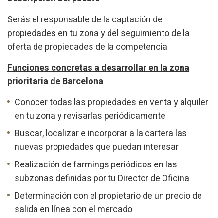
Analytics and personalization
Serás el responsable de la captación de
propiedades en tu zona y del seguimiento de la
They allow the monitoring and analysis of the behavior of
the users of this website. The information collected
oferta de propiedades de la competencia
through this type of cookies is used to measure the activity
of the web for the elaboration of user navigation profiles in
order to introduce improvements based on the analysis of
Funciones concretas a desarrollar en la zona
the usage data made by the users of the service. They
allow us to save the user's preference information to
prioritaria de Barcelona
improve the quality of our services and to offer a better
experience through recommended products.
Conocer todas las propiedades en venta y alquiler
en tu zona y revisarlas periódicamente
Marketing and advertising
Buscar, localizar e incorporar a la cartera las
These cookies are used to store information about the
preferences and personal choices of the user through the
nuevas propiedades que puedan interesar
continuous observation of their browsing habits. Thanks to
them, we can know the browsing habits on the website and
Realización de farmings periódicos en las
display advertising related to the user's browsing profile.
subzonas definidas por tu Director de Oficina
Determinación con el propietario de un precio de
salida en línea con el mercado