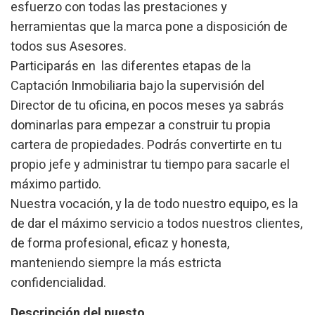
esfuerzo con todas las prestaciones y
herramientas que la marca pone a disposición de
todos sus Asesores.
Participarás en las diferentes etapas de la
Captación Inmobiliaria bajo la supervisión del
Director de tu oficina, en pocos meses ya sabrás
dominarlas para empezar a construir tu propia
cartera de propiedades. Podrás convertirte en tu
propio jefe y administrar tu tiempo para sacarle el
Modify cookies
máximo partido.
Nuestra vocación, y la de todo nuestro equipo, es la
Technical and functional
Always active
de dar el máximo servicio a todos nuestros clientes,
This website uses its own Cookies to collect information in
de forma profesional, eficaz y honesta,
order to improve our services. If you continue browsing,
you accept their installation. The user has the possibility of
manteniendo siempre la más estricta
configuring his browser, being able, if he so wishes, to
prevent them from being installed on his hard drive,
confidencialidad.
although he must bear in mind that such action may cause
difficulties in navigating the website.
Descripción del puesto