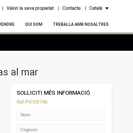
Valori la seva propietat
Contacte
Català
VENDRE
QUI SOM
TREBALLA AMB NOSALTRES
as al mar
SOL·LICITI MÉS INFORMACIÓ
Ref.PH103740