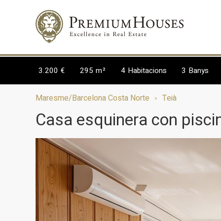
3.200 €
295 m²
4
Habitacions
3
Banys
Maresme/Barcelona Costa Norte
Teià
Casa esquinera con piscin