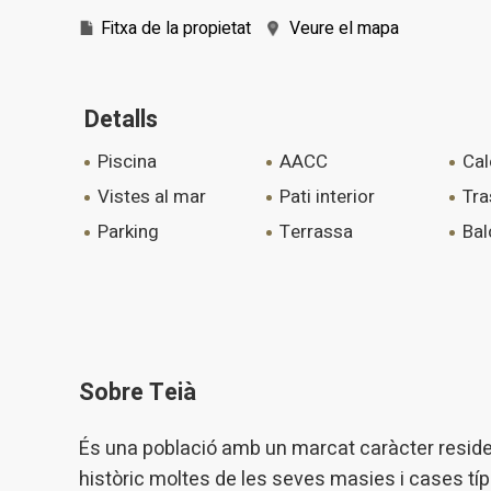
Fitxa de la propietat
Veure el mapa
Detalls
piscina
AACC
ca
vistes al mar
pati interior
tr
parking
terrassa
ba
Sobre Teià
És una població amb un marcat caràcter reside
històric moltes de les seves masies i cases tí