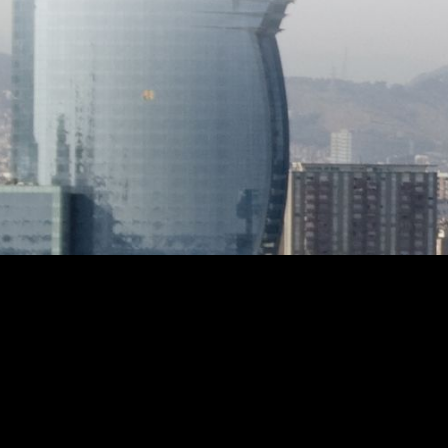
condicio
Termòst
Plaques
Sòls de
climalit 
batents
Cortines
depurad
amb víd
d'un pou
realitza
que apo
de 15.00
naturale
detalls.