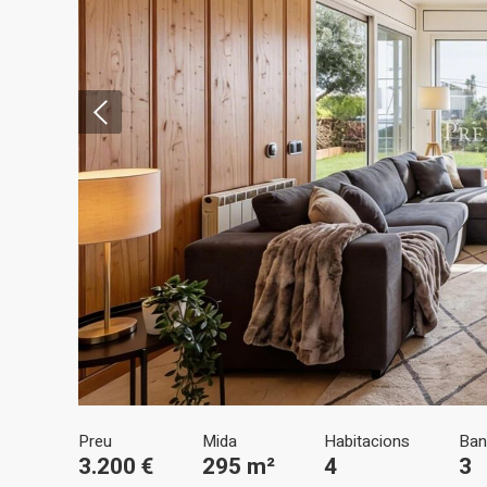
Modif
Tècniq
Aquest l
millorar
de les m
desitja,
compte 
Analít
Preu
Mida
Habitacions
Ban
Permete
3.200 €
295 m²
4
3
La info
de l'act