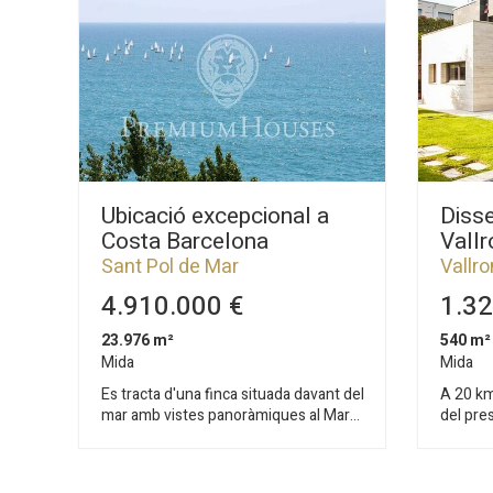
Ubicació excepcional a
Disse
Costa Barcelona
Vall
Sant Pol de Mar
Vallr
4.910.000 €
1.32
23.976 m²
540 m²
Mida
Mida
Es tracta d'una finca situada davant del
A 20 km
mar amb vistes panoràmiques al Mar
del pre
Mediterrani i accés a platges de colorit
Vallrom
intens i assossegades, a tan sols 40 km
moderna
de Barcelona. Dades tècniques: -
il·lumi