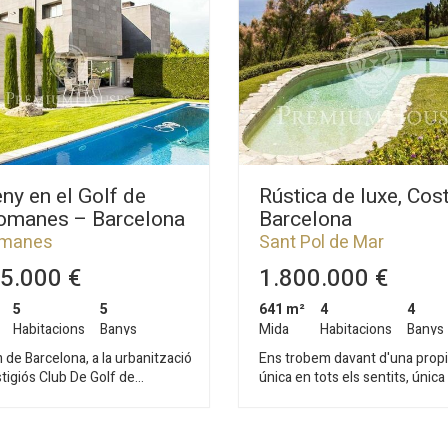
ny en el Golf de
Rústica de luxe, Cos
romanes – Barcelona
Barcelona
omanes
Sant Pol de Mar
5.000 €
1.800.000 €
5
5
641 m²
4
4
Habitacions
Banys
Mida
Habitacions
Banys
 de Barcelona, a la urbanització
Ens trobem davant d'una propi
stigiós Club De Golf de
única en tots els sentits, única 
anes es troba aquesta
seva ubicació excepcional amb
 casa de disseny. El jardí té
vistes al mar i privacitat total, 
nació per leds comandada per
seu estil semi-rústic però alh