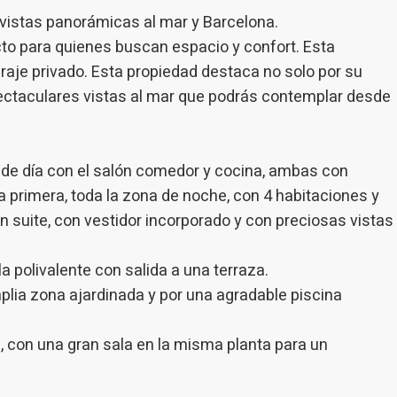
r millores en funció de l'anàlisi de les dades d'ús que fan els usuaris del
vistas panorámicas al mar y Barcelona.
 desar la informació de preferència de l'usuari per millorar la qualitat
 serveis i oferir una millor experiència a través de productes recomanat
to para quienes buscan espacio y confort. Esta
raje privado. Esta propiedad destaca no solo por su
ng i publicitat
ectaculares vistas al mar que podrás contemplar desde
s cookies són utilitzades per emmagatzemar informació sobre les
cies i les eleccions personals de l'usuari a través de l'observació cont
us hàbits de navegació. Gràcies a elles, podem conèixer els hàbits de
ó al lloc web i mostrar publicitat relacionada amb el perfil de navegac
na de día con el salón comedor y cocina, ambas con
ta primera, toda la zona de noche, con 4 habitaciones y
Guardar configuració
Acceptar totes
n suite, con vestidor incorporado y con preciosas vistas
 polivalente con salida a una terraza.
mplia zona ajardinada y por una agradable piscina
, con una gran sala en la misma planta para un