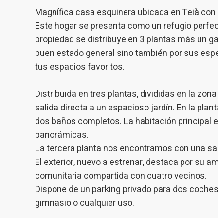
introdui
Magnífica casa esquinera ubicada en Teià con 
Permeten
nostres
Este hogar se presenta como un refugio perfec
propiedad se distribuye en 3 plantas más un ga
Marketi
buen estado general sino también por sus esp
Aqueste
tus espacios favoritos.
preferèn
dels se
navegaci
Distribuida en tres plantas, divididas en la zo
l'usuari.
salida directa a un espacioso jardín. En la plan
dos baños completos. La habitación principal e
panorámicas.
La tercera planta nos encontramos con una sala
El exterior, nuevo a estrenar, destaca por su a
comunitaria compartida con cuatro vecinos.
Dispone de un parking privado para dos coches
gimnasio o cualquier uso.