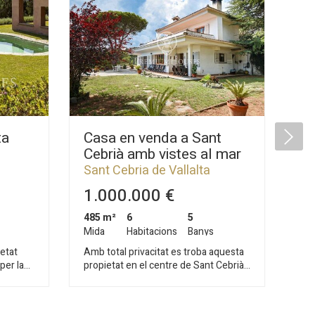
ta
Casa en venda a Sant
Te
Cebrià amb vistes al mar
vi
Sant Cebria de Vallalta
Ar
1.000.000 €
2
485 m²
6
5
1.8
Mida
Habitacions
Banys
Mi
etat
Amb total privacitat es troba aquesta
Pri
per la
propietat en el centre de Sant Cebrià
sob
 grans
de Vallalta. La distància a la platja de
tot
única pel
Sant Pol de mar és de 3 Km i a tan sols
con
ora amb
5 minuts a l'autopista. Sant Cebrià
aquest 