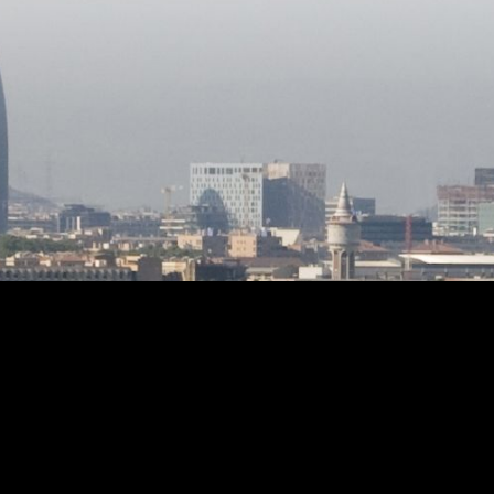
l'interior és de fusta construïda per un
fuster nàutic. La calefacció és radial pel
sòl, l'aigua calenta amb plaques solars i
la calefacció per gasoil. La construcció
és de 1986 i l'estat és impecable, per a
entrar a viure. Amb el preu s'inclou les
parcel·les de la part posterior les quals
es poden segregar i construir 4 cases
adossades.