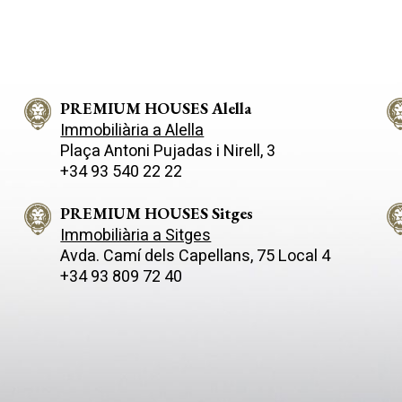
eqüència i sistema de reg
totes les comoditats i tecnolo
ic. En ell trobem la zona
disponibles al mercat. Aquest
ada amb piscina salina i
propietat està distribuïda en 2
a i una altra zona d'arbres
més el garatge, totes elles
.la casa es distribueix en tres
connectades amb ascensor. D
 comunicades per ascensor. En
de 4 habitacions amples de les
a baixa hi ha una sala de TV,
PREMIUM HOUSES Alella
són suites, una d'elles amb jac
 obert saló-menjador amb
solàrium. En totes les estances
Immobiliària a Alella
a, cuina-office, lavabo de
casa trobem aire condicionat, 
Plaça Antoni Pujadas i Nirell, 3
a i una habitació amb bany en
centralitzat, connexió USB i Ip
+34 93 540 22 22
Destaquen els grans finestrals
escoltar música.Disposa tamb
porcionen lluminositat a totes
saló ampli amb biblioteca i me
ades i ens connecten
amb una taula central amb cap
PREMIUM HOUSES Sitges
ent amb el jardí. En la primera
per a unes 14 persones.El gar
Immobiliària a Sitges
stà l'habitació principal amb
capacitat per a 4 cotxes, a mé
Avda. Camí­ dels Capellans, 75 Local 4
stidores, una terrassa i un
també d'una gran rebost.El te
+34 93 809 72 40
na zona central envidrada on se
d'aquesta propietat és dels m
 biblioteca i dues habitacions
de la zona i disposa de piscina
rassa que comparteixen un
climatitzada per anticipar i alla
ny.En el soterrani el garatge és
l'estiu.
atre cotxes. Hi ha un celler, un
 i una habitació amb un bany. Els
ls i acabats són d'alta gamma.
ió per sòl radiant. Aire