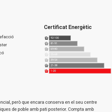
Certificat Energètic
lefacció
92-100
A
81-91
aster
B
69-80
C
lcó
55-68
D
39-54
E
21-38
F
1-20
G
ncial, però que encara conserva en el seu centre
piques de poble amb pati posterior. Compta amb