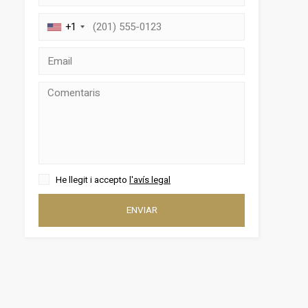
+1
tivades
 de
He llegit i accepto
l'avís legal
tal·lació
 així ho
ENVIAR
n
na web.
oc web.
urament