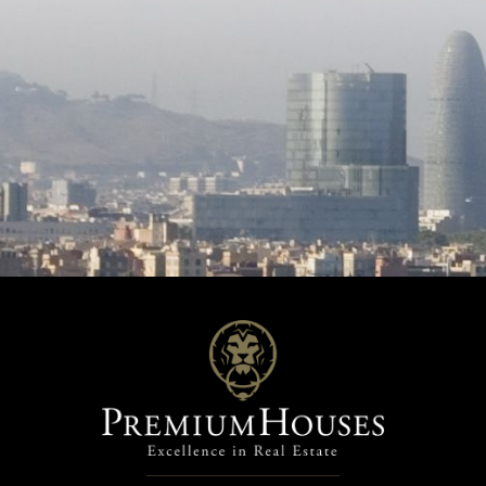
nat va fregir i calor.
ats per zones independents.
 solars. Ascensor hidràulic.
 gres porcelánico. Finestres
de doble cristall i oscil·lo-
. Persianes elèctriques.
 screen. Descalcificador i
ora per osmosi. Adsl. Alarma
eo càmeres. La casa disposa
 propi i a la fi de 2022 s'ha
t la instal·lació de plaques solars
rten una suficiència energètica
0 W/any ...Per a una vida en la
sa i gaudint de tot luxe de