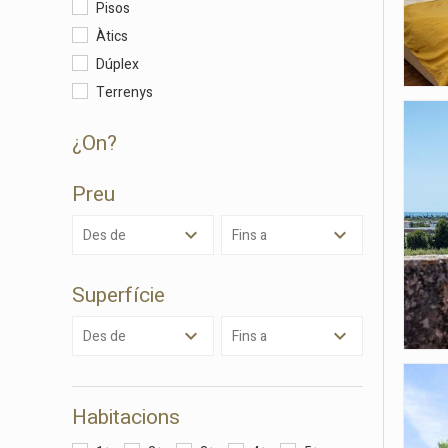
Pisos
Àtics
Dúplex
Terrenys
¿on?
Preu
Des de
Fins a
Modif
Superfície
Tècniq
Des de
Fins a
Aquest l
millorar
de les m
desitja,
Habitacions
compte 