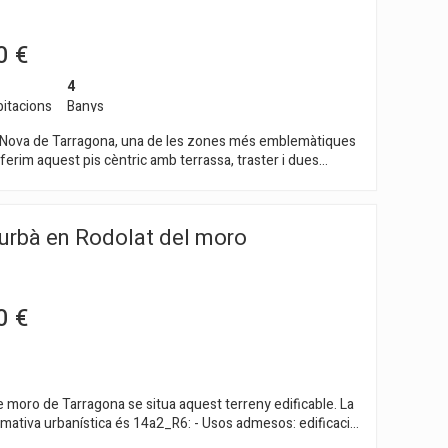
 buen clima durante todo el año en un entorno relajado y
ia, carácter y confort,
a quienes buscan un estilo de vida exclusivo en un entorno
0 €
nmejorable.
4
itacions
Banys
 Nova de Tarragona, una de les zones més emblemàtiques
 oferim aquest pis cèntric amb terrassa, traster i dues
ing situat en una finca amb ascensor. L'habitatge
n saló-menjador amb sortida a la terrassa amb vista a la
egon menjador per a sis comensals, i una cuina office amb
 urbà en Rodolat del moro
reig. Disposa de quatre habitacions dobles, dues d'elles en
m un bany complet addicional i un lavabo de cortesia. La
a
posa de traster i dues places de pàrquing situades en la
gues i
0 €
que culmina en emblemàtic Balcó del Mediterrani amb vista
 a la mar. La ubicació és clau: molt prop de tots els serveis,
ació de tren, autobús i de les platges de Tarragona.
 moro de Tarragona se situa aquest terreny edificable. La
urbanística és 14a2_R6: - Usos admesos: edificació
iliar. - Parcel·la mínima: 900m2. - Edificabilitat màxima: