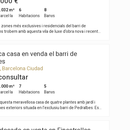
.000 €
 cromoterapia y sistema de nado contracorriente, además
.032 m²
6
8
or, aseo completo y zona de barbacoa a gas. La escalera
dad dispone de iluminación inteligente con sensores de
arcel·la
Habitacions
Banys
temporizador, y el edificio garantiza una alta eficiencia
 zones més exclusives i residencials del barri de
acias a la instalación de placas solares. La vivienda cuenta
s trobem amb aquesta vila de luxe d'obra nova i recent
limatización por conductos, proporcionando confort
 Amb alguna cosa més 1.200 m² construïts, aquesta casa
ificio completamente rehabilitado que
s millors vistes a tota la ciutat de Barcelona, envoltada de
arácter original con acabados contemporáneos de alta
s verdes en les seves més de 2.000 m² de parcel·la. En el
a casa en venda el barri de
el luxe i el disseny respiren de manera harmoniosa per
onservando los muros de ladrillo visto, las cubiertas a dos
ades, amb els materials de la més alta qualitat en
echos con vigas de madera. Todo ello se ha actualizado
es
vestiments i instal·lacions. Calefacció per sòl radiant
s de aislamiento de última generación para garantizar un
, Barcelona Ciudad
erotèrmia, sistema d'alarma amb vídeo gravació d'imatges
fort térmico y acústico. La fachada, catalogada por su
consultar
ració, ascensor de cristall, armaris en dormitoris amb
co, mantiene algunas de sus puertas originales, reforzando
interior, són una mostra del detall en la construcció que s'ha
. Distribución del edificio La promoción
.000 m²
7
5
sa es distribueix en 5 àmplies suites amb bany, vestidor i
viviendas exclusivas: 2 dúplex tipo casita (3 habitaciones),
xterior, i una màster room en la planta superior de 150 m².
arcel·la
Habitacions
Banys
 casita (2 habitaciones y 1 vestidor con acceso a la azotea)
minosa cuina independent equipada amb tots els
 independiente en la primera planta. Todas disponen de
uesta meravellosa casa de quatre plantes amb jardí i
tics d'última generació, amb rebost i zona de rentada.
desde la calle o desde la escalera comunitaria. *El piso
s exteriors situada en l'exclusiu barri de Pedralbes. Es
ló menjador amb xemeneia flotant i amb vista
con muebles
zona privilegiada prop de reconeguts col·legis nacionals i
a tota la ciutat. Zona wellnes, sauna i piscina envidrada
s i amb fàcil accés a les principals vies de Barcelona.
ció subaquàtica de 16 m X 4 m amb platja de 4 m x 4 m,
propietat a través de l'ampli jardí, el qual ofereix una zona
rior. Zona de servei en planta soterrani perfectament
un parc i un espaiós porxo convertit en menjador a l'aire