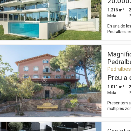
20.000
hidromasaje,
1.216 m²
2
de ducha exteri
de la comuni
Mida
P
movimiento y 
En una de les
energética gr
Pedralbes, en
además con c
construcció.
térmico durante todo el año. Ed
gaudeix de le
combina el c
jardins i zone
calidad. La reforma ha respetado los elementos arquitectónicos
Magnífic
seu interior 
originales, c
totes les est
aguas y los t
Pedralb
paviments, re
con materiale
Pedralbes
mitjançant a
excelente con
Preu a 
d'última gene
valor históri
il·luminació 
la identidad única del edificio
1.011 m²
2
emprat. La ca
cuenta con 4 
sortida a l'e
Mida
P
1 dúplex tipo
Àmplia i llu
y 1 vivienda
Presentem aq
electrodomès
acceso directo 
múltiples zone
Majestuós sa
se entrega 
troba en una 
panoràmiques 
internacional
amb il·lumina
Accedim a la 
interior-exte
enjardinada, 