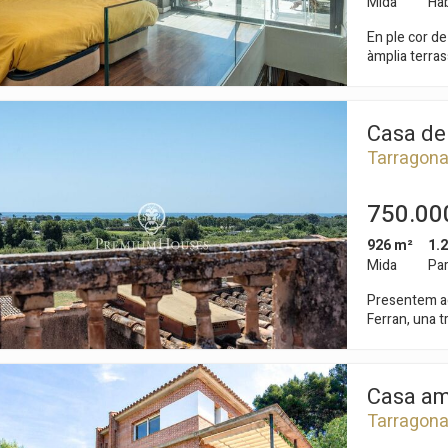
Mida
Hab
En ple cor d
àmplia terrassa i vistes bu
plantes. La planta baixa s'obre a un ampli hall d'entrada. La primera
planta conté u
segona planta
Casa de 
polivalent. Conne
alberga la zo
Tarragon
bany complet se situa 
una habitació 
750.00
Part Alta és 
personalitat 
926 m²
1.
Tarraco roma
icar cookies
declarat Pat
Mida
Par
Presentem aqu
ues i funcionals
Sempre ac
Ferran, una t
arquitectònic
loc web utilitza cookies pròpies per recopilar informació amb la finalitat
d'època. L'habitatge es distribueix en tres plantes més una torrassa. La
 els nostres serveis. Si continua navegant, suposa l'acceptació de la ins
planta baixa 
ateixes. L'usuari té la possibilitat de configurar el navegador podent, si
Casa am
conté diverse
 impedir que siguin instal·lades al disc dur, encara que haurà de tenir e
que aquesta acció podrà ocasionar dificultats de navegació de la pàgi
La primera i 
Tarragon
oferint una d