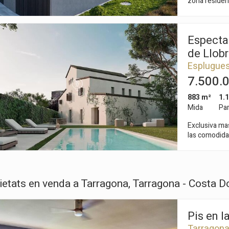
zona residencial de Finestre
595 y 660 m2
cerca del Hos
toda Barcelona, Collserola y al mar. El enclave absolutame
Especta
rodeado de naturaleza albergará una c
unifamiliare
de Llob
sido diseñadas
Esplugues
vivienda se 
7.500.
suite con ves
Una de ellas 
883 m²
1.
espacio con 
exclusiva des
Mida
Par
calidad, inst
Exclusiva ma
energética y 
las comodida
cubierta con
de Esplugues
chill out Sa
natural sin r
exteriores, t
internaciona
La vivienda d
ietats en venda a Tarragona, Tarragona - Costa D
que la convie
quienes dese
luminosos y h
respetando la esencia o
Pis en 
con zonas ver
Tarragon