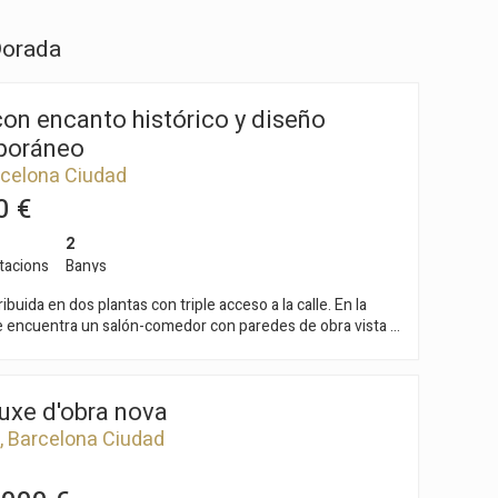
ló-menjador, cuina, un dormitori i un bany complet. El
 de la proximitat a Platja Llarga i Cala Romana, així com de
es distribueix en dues plantes. En la planta baixa
xions amb el centre de Tarragona i les principals vies de
Dorada
enjador, cuina, una habitació doble i una habitació
lavabo de cortesia. La primera planta alberga dues
any complet. En la planta superior, l'habitatge
làrium amb vista privilegiades a la mar. La propietat
on encanto histórico y diseño
atzem i garatge. Urbanitzacions de Llevant
poráneo
a de les ubicacions més privilegiades de Tarragona, on la
rcelona Ciudad
, la mar i la privacitat conviuen amb la proximitat a tots els
ntorn residencial d'alt nivell en una ciutat declarada
0 €
la Humanitat per la UNESCO, que combina història, qualitat
ència mediterrània.
2
tacions
Banys
buida en dos plantas con triple acceso a la calle. En la
se encuentra un salón-comedor con paredes de obra vista y
gas de madera, un baño completo. Cocina americana
hos con un lucernario que aporta luz natural y una
ble con volta catalana. La planta superior se accede por
luxe d'obra nova
flotante, alberga un dormitorio principal con un gran
año con baldosas italianas y un espacio polivalente ideal
, Barcelona Ciudad
espacho, con un acceso a la azotea. Desde la escalera
se accede a la azotea, una espectacular zona común en la
r del edificio. Este espacio cuenta con piscina con