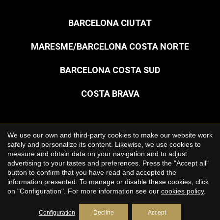
BARCELONA CIUTAT
MARESME/BARCELONA COSTA NORTE
BARCELONA COSTA SUD
COSTA BRAVA
Save configuration
Accept all
We use our own and third-party cookies to make our website work
Copyright © 2026 Premium Houses
safely and personalize its content. Likewise, we use cookies to
measure and obtain data on your navigation and to adjust
Avís legal
advertising to your tastes and preferences. Press the "Accept all"
button to confirm that you have read and accepted the
Política de privacitat
information presented. To manage or disable these cookies, click
Polí­tica de cookies
on "Configuration". For more information see our
cookies policy
.
by
iEstrategic
Configuration
Decline
Accept