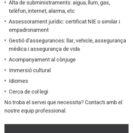
Alta de subministraments: aigua, llum, gas,
order to introduce improvements based on the analysis of
the usage data made by the users of the service. They
telèfon, internet, alarma, etc
allow us to save the user's preference information to
improve the quality of our services and to offer a better
Assessorament jurídic: certificat NIE o similar i
experience through recommended products.
empadronament
Marketing and advertising
Gestió d'assegurances: llar, vehicle, assegurança
mèdica i assegurança de vida
These cookies are used to store information about the
preferences and personal choices of the user through the
continuous observation of their browsing habits. Thanks to
Acompanyament al cònjuge
them, we can know the browsing habits on the website and
display advertising related to the user's browsing profile.
Immersió cultural
Idiomes
Cerca de col·legi
No troba el servei que necessita? Contacti amb el
nostre equip professional.