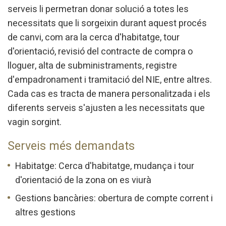
serveis li permetran donar solució a totes les
necessitats que li sorgeixin durant aquest procés
de canvi, com ara la cerca d'habitatge, tour
d'orientació, revisió del contracte de compra o
Modify cookies
lloguer, alta de subministraments, registre
d'empadronament i tramitació del NIE, entre altres.
Cada cas es tracta de manera personalitzada i els
Technical and functional
Always active
diferents serveis s'ajusten a les necessitats que
This website uses its own Cookies to collect information in
order to improve our services. If you continue browsing,
vagin sorgint.
you accept their installation. The user has the possibility of
configuring his browser, being able, if he so wishes, to
prevent them from being installed on his hard drive,
Serveis més demandats
although he must bear in mind that such action may cause
difficulties in navigating the website.
Habitatge: Cerca d'habitatge, mudança i tour
d'orientació de la zona on es viurà
Analytics and personalization
Gestions bancàries: obertura de compte corrent i
They allow the monitoring and analysis of the behavior of
the users of this website. The information collected
altres gestions
through this type of cookies is used to measure the activity
of the web for the elaboration of user navigation profiles in