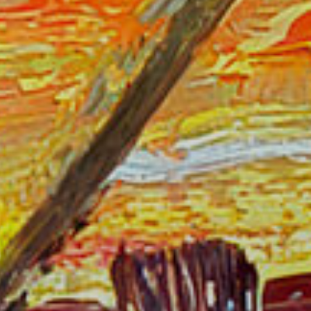
tivades
 de
tal·lació
 així ho
n
na web.