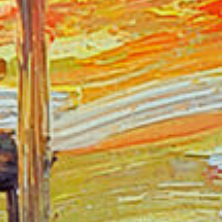
Modif
Tècniq
Aquest l
millorar
de les m
desitja,
compte 