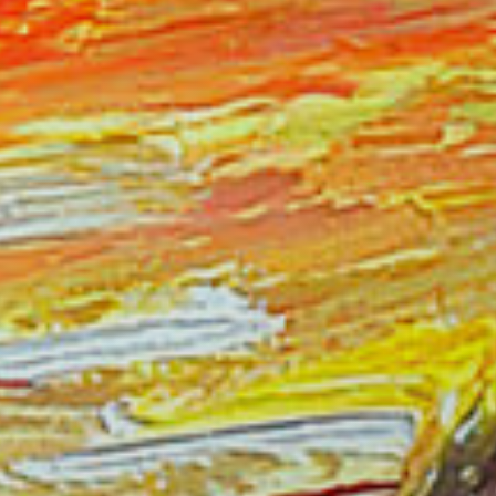
icar cookies
ues i funcionals
Sempre ac
loc web utilitza cookies pròpies per recopilar informació amb la finalitat
 els nostres serveis. Si continua navegant, suposa l'acceptació de la ins
ateixes. L'usuari té la possibilitat de configurar el navegador podent, si
 impedir que siguin instal·lades al disc dur, encara que haurà de tenir e
que aquesta acció podrà ocasionar dificultats de navegació de la pàgi