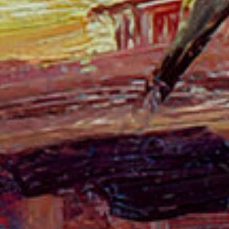
iques i personalització
n fer el seguiment i l'anàlisi del comportament dels usuaris d'aquest ll
rmació recollida mitjançant aquest tipus de cookies s'utilitza en el mes
ivitat del web per a l'elaboració de perfils de navegació dels usuaris per
r millores en funció de l'anàlisi de les dades d'ús que fan els usuaris del
 desar la informació de preferència de l'usuari per millorar la qualitat
 serveis i oferir una millor experiència a través de productes recomanat
ng i publicitat
s cookies són utilitzades per emmagatzemar informació sobre les
cies i les eleccions personals de l'usuari a través de l'observació cont
us hàbits de navegació. Gràcies a elles, podem conèixer els hàbits de
ó al lloc web i mostrar publicitat relacionada amb el perfil de navegac
Guardar configuració
Acceptar totes