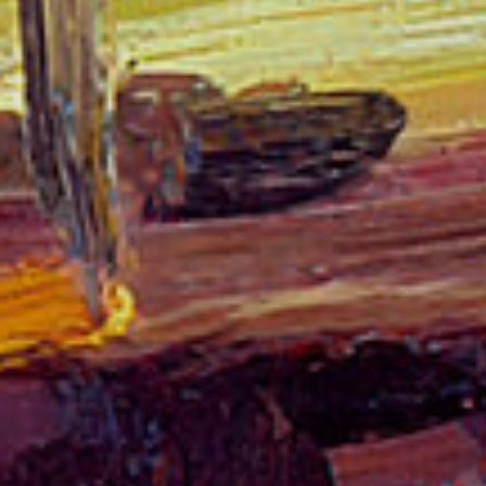
Analít
Permete
La info
de l'act
introdui
Permeten
nostres
Marketi
Aqueste
preferèn
dels se
navegaci
l'usuari.