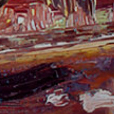
oc web.
urament
 servei.
 dels
s.
inuada
ió de