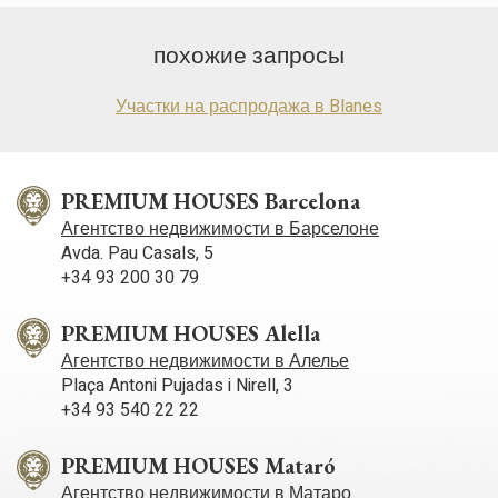
анализа данных об использовании, сделанных
is 20% with a buildable area of 40%.
пользователями службы. Они позволяют нам сохранять
информацию о предпочтениях пользователя, чтобы
похожие запросы
улучшить качество наших услуг и предложить лучший
опыт с помощью рекомендуемых продуктов.
Участки на распродажа в Blanes
Маркетинг и реклама
Эти файлы cookie используются для хранения
информации о предпочтениях и личном выборе
PREMIUM HOUSES Barcelona
пользователя путем постоянного наблюдения за его
привычками просмотра. Благодаря им мы можем
Агентство недвижимости в Барселоне
узнать привычки просмотра на веб-сайте и отображать
Avda. Pau Casals, 5
рекламу, связанную с профилем просмотра
+34 93 200 30 79
пользователя.
PREMIUM HOUSES Alella
Агентство недвижимости в Алелье
Plaça Antoni Pujadas i Nirell, 3
+34 93 540 22 22
PREMIUM HOUSES Mataró
Агентство недвижимости в Матаро