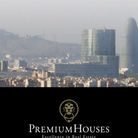
оны по автостраде. Также
фасадом 40 метров. Центра
 15 минут идет поезд до
часть свободна от сосновых
 Барселоны.
деревьев и представляет со
ровную землю, позволяющую
строительство без значител
земляных работ. Разрешенн
площадь застройки - 10% пл
вспомогательных зданий (га
кладовые, склады). Максима
застраиваемая площадь сос
0,26 м2/м2. Имеется геотехническое
исследование.