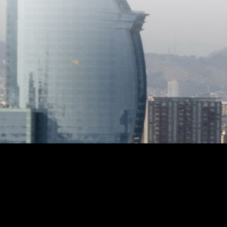
Барсел
каждые
центра