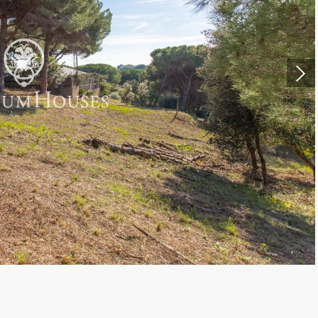
нить куки
ческий и функциональный
Всегда а
еб-сайт использует собственные файлы cookie для сбора информац
улучшения наших услуг. Если вы продолжите просмотр, вы соглаша
новкой. Пользователь имеет возможность настроить свой браузер, 
ость, если он того пожелает, предотвратить их установку на свой 
отя он должен помнить, что такое действие может вызвать трудност
ии по веб-сайту.
тика и персонализация