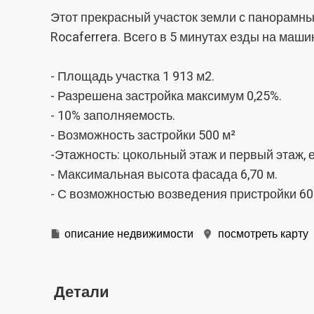
Они по
сайта.
Этот прекрасный участок земли с панорамн
исполь
Rocaferrera. Всего в 5 минутах езды на машин
навига
данных
нам со
качест
- Площадь участка 1 913 м2.
продукт
- Разрешена застройка максимум 0,25%.
- 10% заполняемость.
Марке
- Возможность застройки 500 м²
Эти фа
личном
-Этажность: цокольный этаж и первый этаж, 
просмо
- Максимальная высота фасада 6,70 м.
отобра
- С возможностью возведения пристройки 60
описание недвижимости
посмотреть карту
Детали