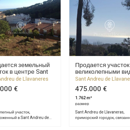
ается земельный
Продается участок
ток в центре Sant
великолепными ви
eu de Llavaneres
в Llavaneras
Andreu de Llavaneres
Sant Andreu de Llavan
000 €
475.000 €
1.762 m²
размер
лепный участок,
Sant Andreu de Llavaneras,
оженный в Sant Andreu de
приморский городок, связан
res, городке, известном
Барселоной автомагистраль
 полями для гольфа, морским
всего в 30 минутах езды. Зде