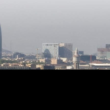
льная
заполняемость - 10% Фронтальная
часть – 30м Глубина – 30м
бой
Максимальная высота - 6,70 m
 вести
Отступ от улицы - 8м Боковое и в
ьных
глубину – 5м Невозможно
ая
коммерческое использование
юс 5%
любого типа. Находится всего в 35
ражи,
км от центра Барселоны, между
льная
морем и горами, в отличном месте
тавляет
для строительства дома вашей
мечты! Мы можем предоставить вам
архитектора для разработки вашего
проекта.