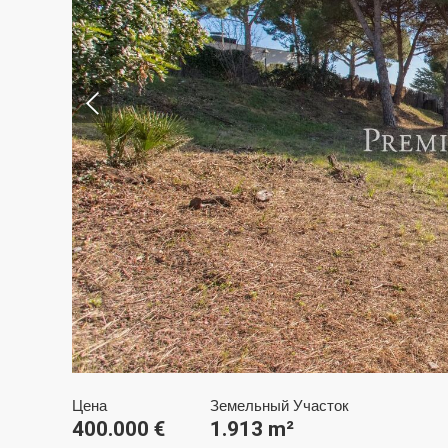
Изме
Техни
Этот в
целью 
их уста
возможн
диск, х
навигац
Цена
Земельный Участок
Анали
400.000 €
1.913 m²