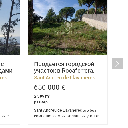
 с
Продается городской
П
дами
участок в Rocaferrera,
уч
Sant Andreu de
Sa
eres
Sant Andreu de Llavaneres
Sa
Llavaneres
Ll
650.000 €
3
2.599 m²
1.9
размер
ра
Sant Andreu de Llavaneres это без
Это
ный с
сомнения самый желанный уголок
стр
ю AP 7
на всем северном побережье
San
сь есть
Барселоны. Здесь есть весь
пр