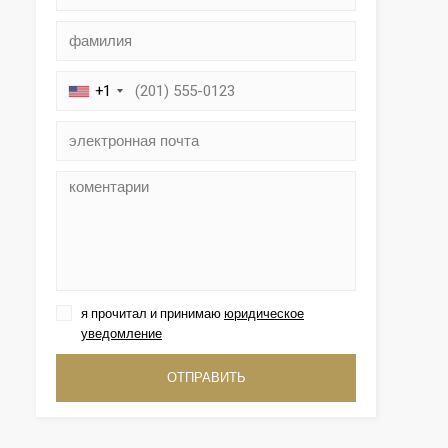
+1
ктивный
ии с
етесь с
я прочитал и принимаю
юридическое
имея
жесткий
уведомление
и при
ОТПРАВИТЬ