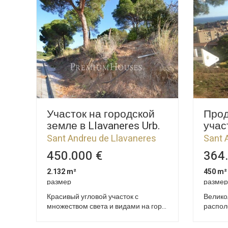
Участок на городской
Прод
земле в Llavaneres Urb.
учас
Rocafarrera
Andr
Sant Andreu de Llavaneres
Sant 
450.000 €
364.
2.132 m²
450 m²
размер
размер
Красивый угловой участок с
Велико
множеством света и видами на горы!
распол
Достаточно ровный и близко к центру
Llavane
посёлка. Строительные
своими