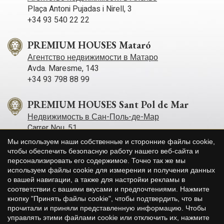
Plaça Antoni Pujadas i Nirell, 3
+34 93 540 22 22
PREMIUM HOUSES Mataró
Агентство недвижимости в Матаро
Avda. Maresme, 143
+34 93 798 88 99
PREMIUM HOUSES Sant Pol de Mar
Недвижимость в Сан-Поль-де-Мар
Carrer Nou, 51
+34 93 760 12 34
Мы используем наши собственные и сторонние файлы cookie,
чтобы обеспечить безопасную работу нашего веб-сайта и
персонализировать его содержимое. Точно так же мы
PREMIUM HOUSES Sitges
используем файлы cookie для измерения и получения данных
Агентство недвижимости в Ситжесе
о вашей навигации, а также для настройки рекламы в
Avda. Camí­ dels Capellans, 75 Local 4
Сохранить настройки
Принять все
соответствии с вашими вкусами и предпочтениями. Нажмите
+34 93 809 72 40
кнопку "Принять файлы cookie", чтобы подтвердить, что вы
прочитали и приняли представленную информацию. Чтобы
управлять этими файлами cookie или отключить их, нажмите
PREMIUM HOUSES Llavaneres