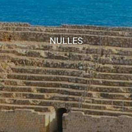
улучшить качество наших услуг и предложить лучший
опыт с помощью рекомендуемых продуктов.
Маркетинг и реклама
Эти файлы cookie используются для хранения
информации о предпочтениях и личном выборе
NULLES
пользователя путем постоянного наблюдения за его
привычками просмотра. Благодаря им мы можем
узнать привычки просмотра на веб-сайте и отображать
рекламу, связанную с профилем просмотра
пользователя.