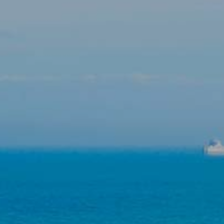
Изменить куки
Технический и функциональный
Всегда активный
Этот веб-сайт использует собственные файлы cookie
для сбора информации с целью улучшения наших
услуг. Если вы продолжите просмотр, вы соглашаетесь
с их установкой. Пользователь имеет возможность
настроить свой браузер, имея возможность, если он
того пожелает, предотвратить их установку на свой
жесткий диск, хотя он должен помнить, что такое
действие может вызвать трудности при навигации по
веб-сайту.
Аналитика и персонализация
Они позволяют отслеживать и анализировать
поведение пользователей этого веб-сайта.
Информация, собранная с помощью этого типа файлов
cookie, используется для измерения активности в
Интернете для разработки профилей навигации
пользователей с целью внесения улучшений на основе
анализа данных об использовании, сделанных
пользователями службы. Они позволяют нам сохранять
информацию о предпочтениях пользователя, чтобы