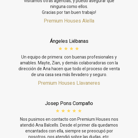
visitamos otras agencias, y puedo asegurar que
Этот веб-сайт использует собственные файлы cookie
для сбора информации с целью улучшения наших
ninguna como ellos.
услуг. Если вы продолжите просмотр, вы соглашаетесь
Gracias por tan buen trabajo!
с их установкой. Пользователь имеет возможность
Premium Houses Alella
настроить свой браузер, имея возможность, если он
того пожелает, предотвратить их установку на свой
жесткий диск, хотя он должен помнить, что такое
действие может вызвать трудности при навигации по
веб-сайту.
Ángeles Liébanas
Аналитика и персонализация
Un equipo de primera: con buenas profesionales y
amables. Mayte, Zian, y demás colaboradoras con la
Они позволяют отслеживать и анализировать
dirección de Ana hacen que todo el proceso de venta
поведение пользователей этого веб-сайта.
de una casa sea más llevadero y seguro.
Информация, собранная с помощью этого типа файлов
cookie, используется для измерения активности в
Premium Houses Llavaneres
Интернете для разработки профилей навигации
пользователей с целью внесения улучшений на основе
анализа данных об использовании, сделанных
пользователями службы. Они позволяют нам сохранять
Josep Pons Compaño
информацию о предпочтениях пользователя, чтобы
улучшить качество наших услуг и предложить лучший
опыт с помощью рекомендуемых продуктов.
Nos pusimos en contacto con Premium Houses nos
atendió Ana Balcells. Desde el primer día quedamos
encantados con ella, siempre se preocupó por
Маркетинг и реклама
nosotros, nos atendió sobre las dudas, etc.