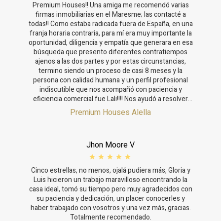
Premium Houses!! Una amiga me recomendó varias
firmas inmobiliarias en el Maresme; las contacté a
todas!! Como estaba radicada fuera de España, en una
franja horaria contraria, para mí era muy importante la
oportunidad, diligencia y empatía que generara en esa
búsqueda que presento diferentes contratiempos
ajenos a las dos partes y por estas circunstancias,
termino siendo un proceso de casi 8 meses y la
persona con calidad humana y un perfil profesional
indiscutible que nos acompañó con paciencia y
eficiencia comercial fue Lali!!!! Nos ayudó a resolver
uno a uno los inconvenientes; nos asesoró en
Premium Houses Alella
términos de ubicación adecuada para los miembros de
mi familia. En resumen se convirtió en NUESTRO
APOYO necesario para tomar las decisiones
Jhon Moore V
correctas, especialmente me llamo la atención el
balance que maneja, para salvaguardar tanto al
arrendador como al arrendatario!!!!
Cinco estrellas, no menos, ojalá pudiera más, Gloria y
Luis hicieron un trabajo maravilloso encontrando la
casa ideal, tomó su tiempo pero muy agradecidos con
su paciencia y dedicación, un placer conocerles y
haber trabajado con vosotros y una vez más, gracias.
Totalmente recomendado.