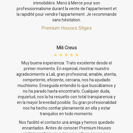
immobilière. Merci à Merce pour son
professionnalisme durant la vente de l’appartement et
la rapidité pour vendre l’appartement. Je recommande
sans hésitation.
Premium Houses Sitges
Mili Creus
Muy buena experiencia. Trato excelente desde el
primer momento. En especial, mostrar nuestro
agradecimiento a Lali, gran profesional, amable, atenta,
competente, eficiente, cercana, nos ha ayudado
muchísimo. Enseguida entendió lo que buscábamos y
no ha parado hasta encontrarlo. Cualquier duda,
inquietud, nos la ha resuelto con total transparencia y
en la mayor brevedad posible. Su gran profesionalidad
Изменить куки
nos ha hecho confiar plenamente en ella y estar
tranquilos en todo momento.
Nos facilitó el contacto una amiga y hemos quedado
Технический и функциональный
Всегда активный
encantados. Antes de conocer Premium Houses