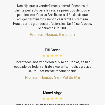
Эти файлы cookie используются для хранения
Nos dijo que la venderíamos y acertó. Encontró el
информации о предпочтениях и личном выборе
cliente perfecto para la casa, se preocupó de todo el
пользователя путем постоянного наблюдения за его
papeleo, etc. Gracias Ana Balcells al final más que
привычками просмотра. Благодаря им мы можем
узнать привычки просмотра на веб-сайте и отображать
amigos terminamos siendo casi familia. Premium
рекламу, связанную с профилем просмотра
Houses unos grandes profesionales. Un 10 sería poco,
пользователя.
le daríamos un 100.
Premium Houses Barcelona
Pili Garcia
Encantados, nos vendieron el piso en 12 días, se han
ocupado de todo y el trato excelente, muchas gracias
Isaure. Totalmente recomendable.
Premium Houses Sant Pol de Mar
Manel Virgo