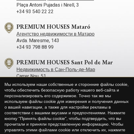
Plaça Antoni Pujadas i Nirell, 3
+34 93 540 22 22
PREMIUM HOUSES Mataró
Агентство недвижимости в Матаро
Avda. Maresme, 143
+34 93 798 88 99
PREMIUM HOUSES Sant Pol de Mar
Недвижимость в Сан-Поль-де-Мар
Carrer Nou, 51
+34 93 760 12 34
Мы используем наши собственные и сторонние файлы cookie,
чтобы обеспечить безопасную работу нашего веб-сайта и
персонализировать его содержимое. Точно так же мы
PREMIUM HOUSES Sitges
используем файлы cookie для измерения и получения данных
Агентство недвижимости в Ситжесе
о вашей навигации, а также для настройки рекламы в
Avda. Camí­ dels Capellans, 75 Local 4
Сохранить настройки
Принять все
соответствии с вашими вкусами и предпочтениями. Нажмите
+34 93 809 72 40
кнопку "Принять файлы cookie", чтобы подтвердить, что вы
прочитали и приняли представленную информацию. Чтобы
управлять этими файлами cookie или отключить их, нажмите
PREMIUM HOUSES Llavaneres