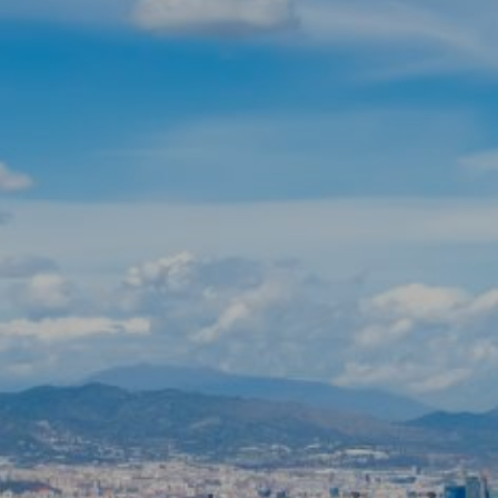
Изменить куки
Технический и функциональный
Всегда активный
Этот веб-сайт использует собственные файлы cookie
для сбора информации с целью улучшения наших
услуг. Если вы продолжите просмотр, вы соглашаетесь
с их установкой. Пользователь имеет возможность
настроить свой браузер, имея возможность, если он
того пожелает, предотвратить их установку на свой
жесткий диск, хотя он должен помнить, что такое
действие может вызвать трудности при навигации по
веб-сайту.
Аналитика и персонализация
Они позволяют отслеживать и анализировать
поведение пользователей этого веб-сайта.
Информация, собранная с помощью этого типа файлов
cookie, используется для измерения активности в
Интернете для разработки профилей навигации
пользователей с целью внесения улучшений на основе
анализа данных об использовании, сделанных
пользователями службы. Они позволяют нам сохранять
информацию о предпочтениях пользователя, чтобы