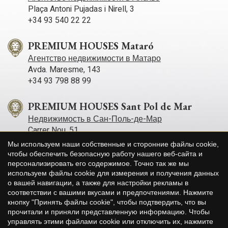
Plaça Antoni Pujadas i Nirell, 3
+34 93 540 22 22
PREMIUM HOUSES Mataró
Агентство недвижимости в Матаро
Avda. Maresme, 143
+34 93 798 88 99
PREMIUM HOUSES Sant Pol de Mar
Недвижимость в Сан-Поль-де-Мар
Carrer Nou, 51
+34 93 760 12 34
Мы используем наши собственные и сторонние файлы cookie,
чтобы обеспечить безопасную работу нашего веб-сайта и
персонализировать его содержимое. Точно так же мы
PREMIUM HOUSES Sitges
используем файлы cookie для измерения и получения данных
Агентство недвижимости в Ситжесе
о вашей навигации, а также для настройки рекламы в
Avda. Camí­ dels Capellans, 75 Local 4
Сохранить настройки
Принять все
соответствии с вашими вкусами и предпочтениями. Нажмите
+34 93 809 72 40
кнопку "Принять файлы cookie", чтобы подтвердить, что вы
прочитали и приняли представленную информацию. Чтобы
управлять этими файлами cookie или отключить их, нажмите
PREMIUM HOUSES Llavaneres