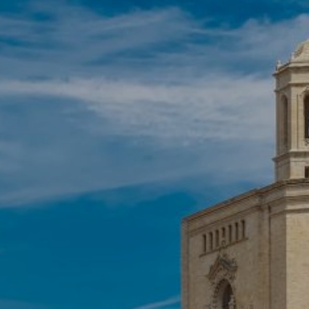
Изменить куки
Технический и функциональный
Всегда активный
Этот веб-сайт использует собственные файлы cookie
для сбора информации с целью улучшения наших
услуг. Если вы продолжите просмотр, вы соглашаетесь
с их установкой. Пользователь имеет возможность
настроить свой браузер, имея возможность, если он
того пожелает, предотвратить их установку на свой
жесткий диск, хотя он должен помнить, что такое
действие может вызвать трудности при навигации по
веб-сайту.
Аналитика и персонализация
Они позволяют отслеживать и анализировать
поведение пользователей этого веб-сайта.
Информация, собранная с помощью этого типа файлов
cookie, используется для измерения активности в
Интернете для разработки профилей навигации
пользователей с целью внесения улучшений на основе
анализа данных об использовании, сделанных
пользователями службы. Они позволяют нам сохранять
информацию о предпочтениях пользователя, чтобы