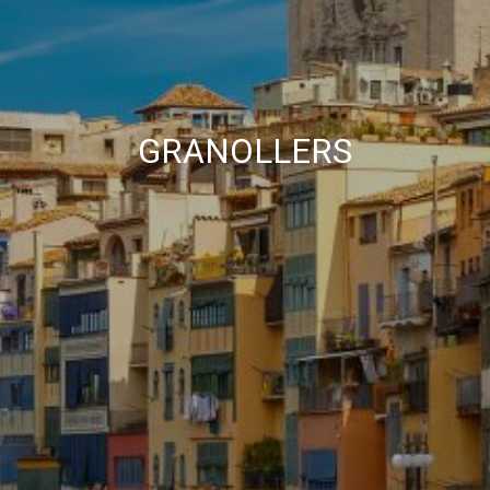
улучшить качество наших услуг и предложить лучший
опыт с помощью рекомендуемых продуктов.
Маркетинг и реклама
Эти файлы cookie используются для хранения
информации о предпочтениях и личном выборе
GRANOLLERS
пользователя путем постоянного наблюдения за его
привычками просмотра. Благодаря им мы можем
узнать привычки просмотра на веб-сайте и отображать
рекламу, связанную с профилем просмотра
пользователя.