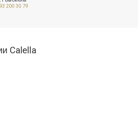
ычками
93 200 30 79
йте и
 Calella