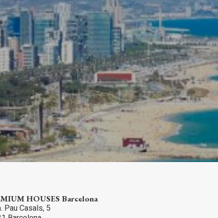
ктивный
ии с
етесь с
имея
жесткий
и при
го веб-
филей
ляют
ть
мых
MIUM HOUSES Barcelona
. Pau Casals, 5
ях и
1 Barcelona