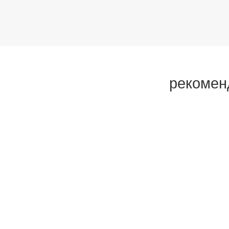
личном
просмо
отобра
рекомен