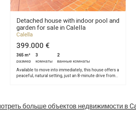
Detached house with indoor pool and
garden for sale in Calella
Calella
399.000 €
365 m²
3
2
размер
комнаты
ванные комнаты
Available to move into immediately, this house offers a
peaceful, natural setting, just an 8-minute drive from
the centre and beach of Calella, and 5 minutes from the
hospital on the road to Hortsavinyà. It is located in a
small residential community of around 20 houses, with
good road connections. The property is distributed
отреть больше объектов недвижимости в Ca
over several levels, taking advantage of the terrain to
offer different spaces: Entrance at street level with a
large garage, which also includes a tower-like space
currently used as an office with spectacular views. A
staircase leads down to the main house, which is on
one level and is very comfortable and functional: