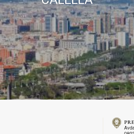
ческий и функциональный
Всегда а
еб-сайт использует собственные файлы cookie для сбора информац
улучшения наших услуг. Если вы продолжите просмотр, вы соглаша
новкой. Пользователь имеет возможность настроить свой браузер, 
ость, если он того пожелает, предотвратить их установку на свой 
отя он должен помнить, что такое действие может вызвать трудност
ии по веб-сайту.
тика и персонализация
зволяют отслеживать и анализировать поведение пользователей это
 Информация, собранная с помощью этого типа файлов cookie,
зуется для измерения активности в Интернете для разработки про
ции пользователей с целью внесения улучшений на основе анализа
 об использовании, сделанных пользователями службы. Они позво
хранять информацию о предпочтениях пользователя, чтобы улучши
во наших услуг и предложить лучший опыт с помощью рекомендуе
ов.
тинг и реклама
PRE
Avda
йлы cookie используются для хранения информации о предпочтени
0802