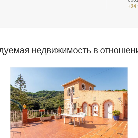
 выборе пользователя путем постоянного наблюдения за его прив
+34 
тра. Благодаря им мы можем узнать привычки просмотра на веб-са
жать рекламу, связанную с профилем просмотра пользователя.
Сохранить настройки
Принять все
дуемая недвижимость в отношении