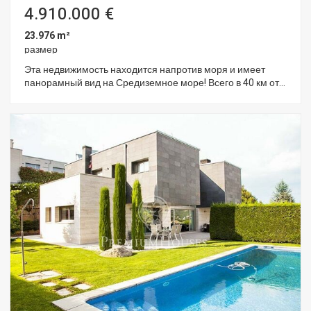
4.910.000 €
23.976 m²
размер
Эта недвижимость находится напротив моря и имеет
панорамный вид на Средиземное море! Всего в 40 км от
Барселоны и в 60 км от Жироны. Имеет городское
отопление. Площадь постройки 8.915 м2. Ориентация на
юг. Имеется предварительный проект, одобренный
местной мэрией: 110 двухместных спален апартаментов
для взрослых, и 10 – для детей. Терапевтический СПА с
салоном красоты, с 16 кабинетами, и площадью 2.500 м2.
Всего 11.000 м2 конструкции, включая подвал. 2
ресторана для 200 человек. Зона для занятий спортом.