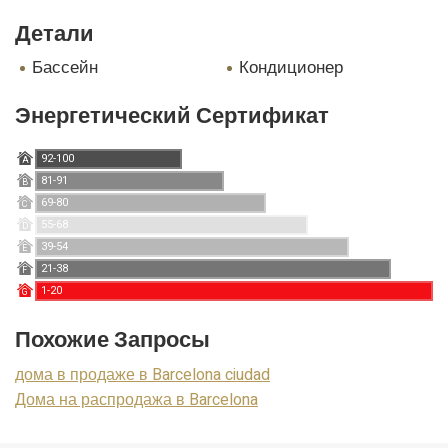
Детали
бассейн
кондиционер
Энергетический Сертификат
92-100
A
81-91
B
69-80
C
55-68
D
39-54
E
21-38
F
1-20
G
Похожие Запросы
дома в продаже в Barcelona ciudad
Дома на распродажа в Barcelona