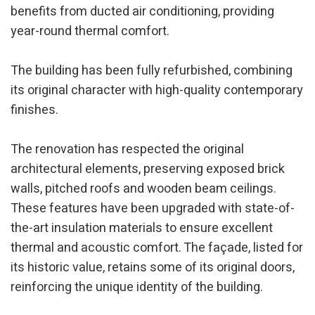
benefits from ducted air conditioning, providing
year-round thermal comfort.
Изменить куки
The building has been fully refurbished, combining
its original character with high-quality contemporary
Технический и функциональный
Всегда активный
finishes.
Этот веб-сайт использует собственные файлы cookie
для сбора информации с целью улучшения наших
услуг. Если вы продолжите просмотр, вы соглашаетесь
The renovation has respected the original
с их установкой. Пользователь имеет возможность
настроить свой браузер, имея возможность, если он
architectural elements, preserving exposed brick
того пожелает, предотвратить их установку на свой
жесткий диск, хотя он должен помнить, что такое
walls, pitched roofs and wooden beam ceilings.
действие может вызвать трудности при навигации по
These features have been upgraded with state-of-
веб-сайту.
the-art insulation materials to ensure excellent
Аналитика и персонализация
thermal and acoustic comfort. The façade, listed for
its historic value, retains some of its original doors,
Они позволяют отслеживать и анализировать
поведение пользователей этого веб-сайта.
reinforcing the unique identity of the building.
Информация, собранная с помощью этого типа файлов
cookie, используется для измерения активности в
Интернете для разработки профилей навигации