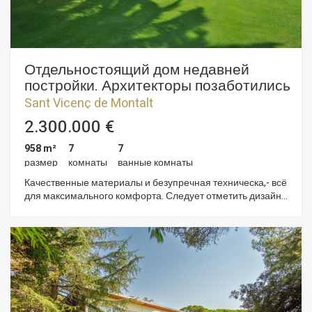
Отдельностоящий дом недавней
постройки. Архитекторы позаботились
о дизайне, внутренней планировке и
Sant Vicenç de Montalt
2.300.000 €
958 m²
7
7
размер
комнаты
ванные комнаты
Качественные материалы и безупречная техническа,- всё
для максимального комфорта. Следует отметить дизайн
прямых линий, простантсво внутренних помещений,
непревзойденное местоположение и правильное
расположение дома на участке по отношению к сторонам
света. Дом построен два этажа, чтобы обеспечить
максимальной приватностью. На главном/основном этаже
расположен посторная гостиная, отдельная кухня,
кабинет, служебная зона, терраса с видом на море. Все
спальни расположены на этом этаже и имеют свой выход