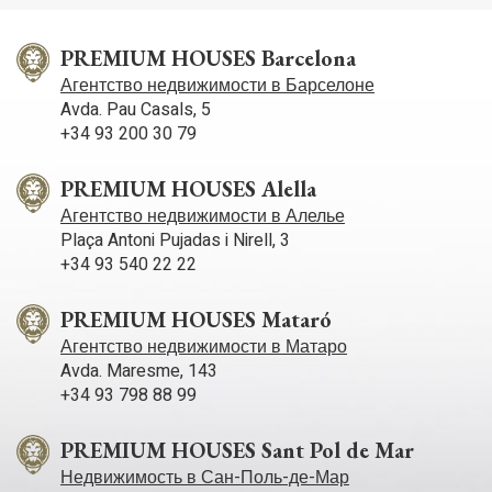
видом на средиземноморский берег и лесную зону.
Прибежище мира и покоя. Жильё расположено
практически на одном этаже, за исключением главной
PREMIUM HOUSES Barcelona
спальни, что на верхнем этаже. Весь фасад остеклён, эти
Агентство недвижимости в Барселоне
большие оконные проёмы имеют гостиная – столовая и
Avda. Pau Casals, 5
ещё кабинет. В задней части дома расположена кухня и
+34 93 200 30 79
остальные спальни. Главный апартамент сюит имеет
огромную привлекательную ванную комнату с
гидромассажем, с великолепными видами наружу. На
PREMIUM HOUSES Alella
этом же этаже есть очаровательная гостиная.
Агентство недвижимости в Алелье
Собственность включает в себя: бассейн, источник и
Plaça Antoni Pujadas i Nirell, 3
хранилище воды, отопление.
+34 93 540 22 22
PREMIUM HOUSES Mataró
Агентство недвижимости в Матаро
Avda. Maresme, 143
+34 93 798 88 99
PREMIUM HOUSES Sant Pol de Mar
Недвижимость в Сан-Поль-де-Мар