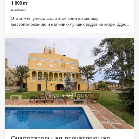
1.800 m²
размер
Эта земля уникальна в этой зоне по своему
местоположению и наличию лучших видов на море. Здесь
есть возможность построить дом своей мечты в
идиллическом месте. Практически плоский участок,
приподнятый над морем, всего в 50 метрах от первой
линии моря, в спокойном районе, в жилой зоне городка
Arenys de Mar, в 3 мин от его центра. Этот участок порядка
1800 м2 на городской земле имеет всё необходимое в
шаговой доступности: электричество, газ, канализация,
телефония. Разрешенное использование: отдельно
стоящий жилой дом. Имеется полная информация по
всем нормам использования городской земли. Участок
находится в 3 мин от выхода на трассу, по которой до
Барселоны 40 мин. В 4 мин от пристани для яхт Arenys de
Mar, вблизи торговых центров, школ, зон отдыха и любого
городского сервиса.
Очаровательная, впечатляющая