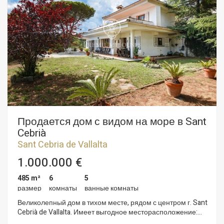
ванной), один из них с джакузи и солярием. Все
помещения оборудованы кондиционером, центральной
вентиляцией, розетками с USB и Ipod для прослушивания
музыки. Ещё есть просторная гостиная с библиотекой,
столовая с центральным столом на 14 человек. Гараж – на
4 автомобиля, и кроме того, кладовка. Земля,
принадлежащая этой недвижимости больше, чем у
остальных в этой зоне и имеет бассейн с подогревом, что
позволяет удлинить купальный сезон.
Продается дом с видом на море в Sant
Cebrià
Sant Cebria de Vallalta
1.000.000 €
485 m²
6
5
размер
комнаты
ванные комнаты
Великолепный дом в тихом месте, рядом с центром г. Sant
Cebrià de Vallalta. Имеет выгодное месторасположение:
расстояние до ближайшего пляжа в г. Sant Pol de mar - 3