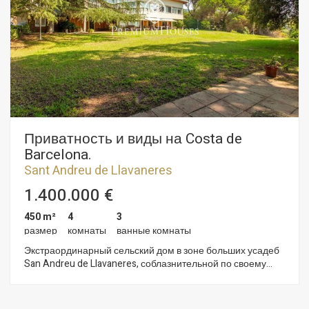
в сад. Дом делится на две части: основная жилая и вторая
вспомогательная, где расположен гараж на три машины и
гостевой апартамент (гостиная, одна спальна, ванная
комната и кухня). Стоит выделить наличие внутреннего
бассейна и тропического сада. Дизайн участка
сформирован из множественных деревьев, пальм и мини-
гольфа. А внешняя иллюминация сада придает ему
недостающий шарм.
Приватность и виды на Costa de
Barcelona.
Sant Andreu de Llavaneres
1.400.000 €
450 m²
4
3
размер
комнаты
ванные комнаты
Экстраординарный сельский дом в зоне больших усадеб
San Andreu de Llavaneres, соблазнительной по своему
местоположению и превосходными видами.
Идиллическое окружение, абсолютно приватное,
великолепный участок практически плоский с прекрасным