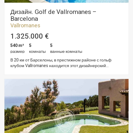
Дизайн. Golf de Vallromanes –
Barcelona
Vallromanes
1.325.000 €
540 m²
5
5
размер
комнаты
ванные комнаты
В 20 км от Барселоны, в престижном районе с гольф
клубом Vallromanes находится этот дизайнерский
современный дом. Сад имеет радиоуправляемое led
освещение и автоматическую систему полива. В нем есть
зелена зона с соляным бассейном, барбекю и зона с
фруктовыми деревьями. Три этажа дома имеют лифт. На
нижнем этаже есть телевизионная комната, просторная и
открытая гостиная – столовая с камином, кухня, санузел и
апартамент сюит со спальней и ванной комнатой.
Большие оконные проёмы обеспечивают все помещения
хорошей освещенностью и открывают доступ к саду. На
первом этаже – главная спальня с двумя гардеробными,
терраса и ванная комната. Центральная зона застеклена