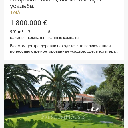
усадьба.
Teià
1.800.000 €
901 m²
7
5
размер
комнаты
ванные комнаты
В самом центре деревни находится эта великолепная
полностью отремонтированная усадьба. Здесь есть гараж
с 6 парковочными местами, сад, бассейн, 2 гостиные,
апартаменты. Недвижимость можно использовать как
жильё или очаровательный отель, ресторан или для
любого другого типа бизнеса, требующего расположения
в сельской местности, но поблизости от Барселоны,
аэропортов, пристаней, теннисного и гольф клубов. Это
идеальное место со своим микроклиматом, позволяющим
наслаждаться качеством жизни. ID 1150067.