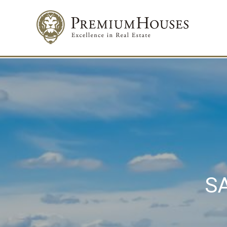
Изме
S
Техни
Этот в
целью 