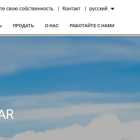
те свою собственность
Контакт
русский
Ь
ПРОДАТЬ
О НАС
РАБОТАЙТЕ С НАМИ
AR
ктивный
ии с
етесь с