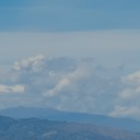
жесткий диск, хотя он должен помнить, что такое
действие может вызвать трудности при навигации по
веб-сайту.
Аналитика и персонализация
Они позволяют отслеживать и анализировать
поведение пользователей этого веб-сайта.
Информация, собранная с помощью этого типа файлов
cookie, используется для измерения активности в
Интернете для разработки профилей навигации
пользователей с целью внесения улучшений на основе
анализа данных об использовании, сделанных
пользователями службы. Они позволяют нам сохранять
информацию о предпочтениях пользователя, чтобы
улучшить качество наших услуг и предложить лучший
опыт с помощью рекомендуемых продуктов.
Маркетинг и реклама
Эти файлы cookie используются для хранения
информации о предпочтениях и личном выборе
пользователя путем постоянного наблюдения за его
привычками просмотра. Благодаря им мы можем
узнать привычки просмотра на веб-сайте и отображать