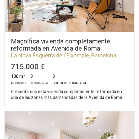
Magnífica vivienda completamente
reformada en Avenida de Roma
La Nova Esquerra de l´Eixample, Barcelona
Ciudad
715.000 €
100 m²
3
3
размер
комнаты
ванные комнаты
Presentamos esta vivienda completamente reformada en
una de las zonas más demandadas de la Avenida de Roma.
Una ubicación privilegiada que combina vida de barrio,
excelentes comunicaciones y una amplia oferta de
comercios, restauración y servicios. Situada en una segunda
planta real de una elegante finca con ascensor y servicio de
conserjería, esta propiedad ofrece una distribución
excepcional y espacios diseñados para el máximo confort. La
zona de día se compone de un amplio y luminoso salón-