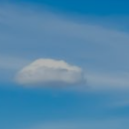
Изменить куки
Технический и функциональный
Всегда активный
Этот веб-сайт использует собственные файлы cookie
для сбора информации с целью улучшения наших
услуг. Если вы продолжите просмотр, вы соглашаетесь
с их установкой. Пользователь имеет возможность
настроить свой браузер, имея возможность, если он
того пожелает, предотвратить их установку на свой