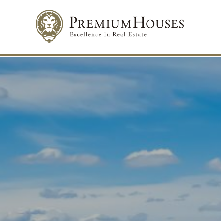
Изме
Техни
Этот в
целью 