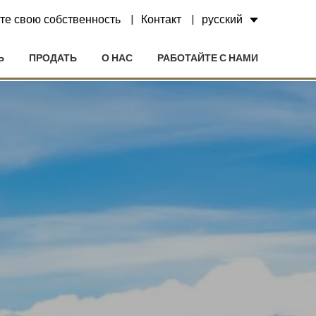
те свою собственность
Контакт
русский
Ь
ПРОДАТЬ
О НАС
РАБОТАЙТЕ С НАМИ
ктивный
ии с
етесь с