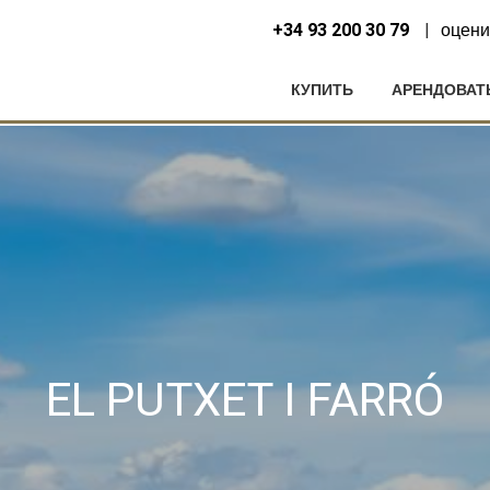
+34 93 200 30 79
оцени
КУПИТЬ
АРЕНДОВАТ
нить куки
EL PUTXET I FARRÓ
ческий и функциональный
Всегда а
еб-сайт использует собственные файлы cookie для сбора информац
улучшения наших услуг. Если вы продолжите просмотр, вы соглаша