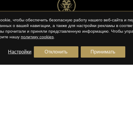
okie, чтобы обеспечить безопасную работу нашего веб-сайта и пе
анных о вашей навигации, а также для настройки рекламы в соотв
о вы прочитали и приняли представленную информацию. Чтобы упра
трите нашу
политику cookies
.
Настройки
Отклонить
Принимать
E/BARCELONA COSTA
BARCELONA ЮЖНОЕ
ПОБЕРЕЖЬЕ
 домов в Эль Maresme
дома в продаже в Sitges
ы на продажу в Эль Maresme
Квартиры для продажи в Sitg
пентхауский в продаже в Sitg
Terrenos en venta en Sitges