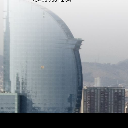
+34 93 760 12 34
tamaño en una ubicación
servicios, comercios, zo
y algunos de los principa
propiedad que combina c
excelente potencial de revaloriz
información o concierte 
encantados de mostrarle
vivienda puede ofrecerl