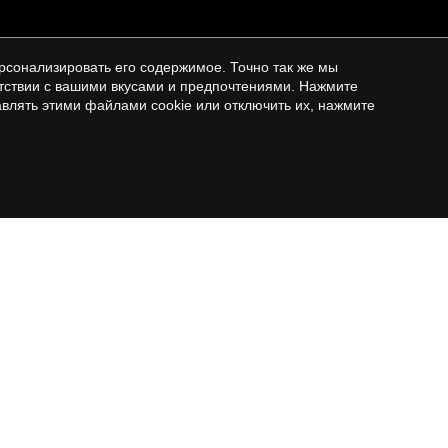
рсонализировать его содержимое. Точно так же мы
етствии с вашими вкусами и предпочтениями. Нажмите
влять этими файлами cookie или отключить их, нажмите
COSTA BRAVA
Продажа домов на Costa Brava
Квартиры для продажи на Costa Brava
es
Загородные дома на продажу на Costa
es
Brava
Земельный участок на продажу на