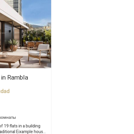
s in Rambla
udad
комнаты
f 19 flats in a building
raditional Eixample house,