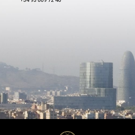
+34 93 809 72 40
 estratégica, rodeada de
nas verdes, transporte público
les ejes de la ciudad. Una
alidad de vida, comodidad y un
ación. Solicite más
una visita. Estaremos
 todo lo que esta excepcional
e.