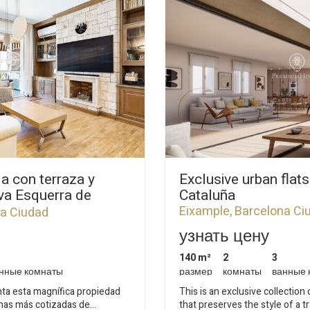
жать рекламу, связанную с профилем просмотра пользователя.
Сохранить настройки
Принять все
da con terraza y
Exclusive urban flat
va Esquerra de
Cataluña
Eixample, Barcelona Ci
na Ciudad
узнать цену
140 m²
2
3
нные комнаты
размер
комнаты
ванные 
a esta magnífica propiedad
This is an exclusive collection o
onas más cotizadas de
that preserves the style of a t