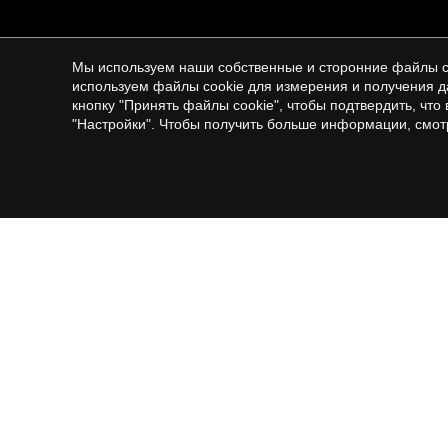
Мы используем наши собственные и сторонние файлы co
используем файлы cookie для измерения и получения д
кнопку "Принять файлы cookie", чтобы подтвердить, чт
"Настройки". Чтобы получить больше информации, смо
BARCELONA ГОРОД
MARESM
NORTE
Недвижимость на продажу в Barcelona
Продажа
Продажа домов в Barcelona
Квартир
Квартиры на продажу в Barcelona
Загородные дома на продажу в
Пентхаусы на продажу в Barcelona
Maresme
Дуплекс на продажу в Barcelona