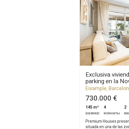
отобра
Exclusiva vivien
parking en la No
l'Eixample
Eixample, Barcelo
730.000 €
145 m²
4
2
размер
комнаты
ва
Premium Houses present
situada en una de las z