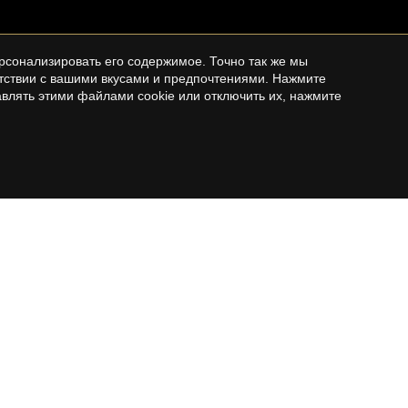
рсонализировать его содержимое. Точно так же мы
етствии с вашими вкусами и предпочтениями. Нажмите
влять этими файлами cookie или отключить их, нажмите
COSTA BRAVA
Продажа домов на Costa Brava
Квартиры для продажи на Costa Brava
es
Загородные дома на продажу на Costa
es
Brava
Земельный участок на продажу на