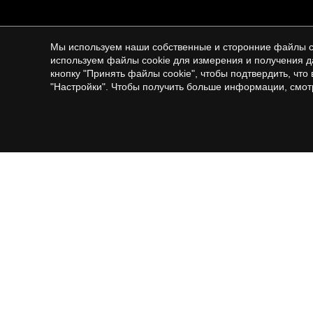
Мы используем наши собственные и сторонние файлы co
используем файлы cookie для измерения и получения д
кнопку "Принять файлы cookie", чтобы подтвердить, чт
"Настройки". Чтобы получить больше информации, смо
BARCELONA ГОРОД
MARESM
NORTE
Недвижимость на продажу в Barcelona
Продажа
Продажа домов в Barcelona
Квартир
Квартиры на продажу в Barcelona
Загородные дома на продажу в
Пентхаусы на продажу в Barcelona
Maresme
Дуплекс на продажу в Barcelona