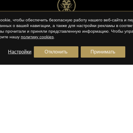
okie, чтобы обеспечить безопасную работу нашего веб-сайта и пе
анных о вашей навигации, а также для настройки рекламы в соотв
о вы прочитали и приняли представленную информацию. Чтобы упра
трите нашу
политику cookies
.
Настройки
Отклонить
Принимать
E/BARCELONA COSTA
BARCELONA ЮЖНОЕ
ПОБЕРЕЖЬЕ
 домов в Эль Maresme
дома в продаже в Sitges
ы на продажу в Эль Maresme
Квартиры для продажи в Sitg
пентхауский в продаже в Sitg
Terrenos en venta en Sitges