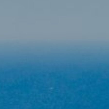
услуг. Если вы продолжите просмотр, вы соглашаетесь
с их установкой. Пользователь имеет возможность
настроить свой браузер, имея возможность, если он
того пожелает, предотвратить их установку на свой
жесткий диск, хотя он должен помнить, что такое
действие может вызвать трудности при навигации по
веб-сайту.
Аналитика и персонализация
Они позволяют отслеживать и анализировать
поведение пользователей этого веб-сайта.
Информация, собранная с помощью этого типа файлов
cookie, используется для измерения активности в
Интернете для разработки профилей навигации
пользователей с целью внесения улучшений на основе
анализа данных об использовании, сделанных
пользователями службы. Они позволяют нам сохранять
информацию о предпочтениях пользователя, чтобы
улучшить качество наших услуг и предложить лучший
опыт с помощью рекомендуемых продуктов.
Маркетинг и реклама
Эти файлы cookie используются для хранения