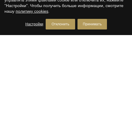
"Настройки". Чтобы получить больше информации, смотрите
нашу
политику cookies
.
Настройки
Отклонить
Принимать
House for sale in Mas Ram
Badalona
1.700.000 €
482 m²
1.143 m²
5
3
размер
земельный участок
комнаты
ванные комнаты
I am delighted to present an exclusive property in the Mas
Ram residential development (Badalona), a home that
combines spaciousness, privacy and stunning unobstructed
views of the Mediterranean Sea. With 482 m² of floor space
on a 1,143 m² plot, this house is designed for those who
value comfort and quality of life in a peaceful, well-connected
residential setting. Upon entering the property, a spacious