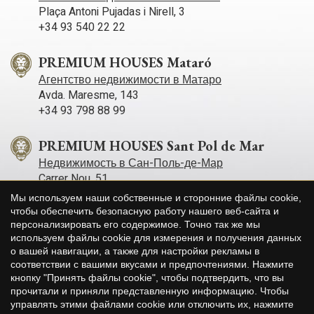
Plaça Antoni Pujadas i Nirell, 3
+34 93 540 22 22
PREMIUM HOUSES Mataró
Агентство недвижимости в Матаро
Avda. Maresme, 143
+34 93 798 88 99
PREMIUM HOUSES Sant Pol de Mar
Недвижимость в Сан-Поль-де-Мар
Carrer Nou, 51
+34 93 760 12 34
Мы используем наши собственные и сторонние файлы cookie,
чтобы обеспечить безопасную работу нашего веб-сайта и
персонализировать его содержимое. Точно так же мы
PREMIUM HOUSES Sitges
используем файлы cookie для измерения и получения данных
Агентство недвижимости в Ситжесе
о вашей навигации, а также для настройки рекламы в
Avda. Camí­ dels Capellans, 75 Local 4
Сохранить настройки
Принять все
соответствии с вашими вкусами и предпочтениями. Нажмите
+34 93 809 72 40
кнопку "Принять файлы cookie", чтобы подтвердить, что вы
прочитали и приняли представленную информацию. Чтобы
управлять этими файлами cookie или отключить их, нажмите
PREMIUM HOUSES Llavaneres