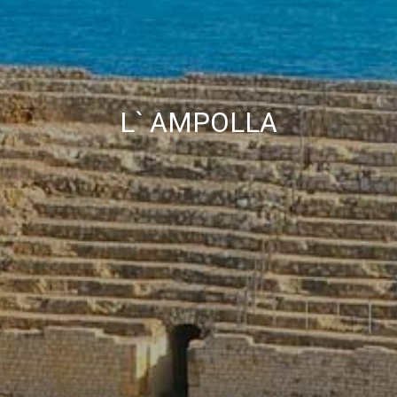
улучшить качество наших услуг и предложить лучший
опыт с помощью рекомендуемых продуктов.
Маркетинг и реклама
Эти файлы cookie используются для хранения
информации о предпочтениях и личном выборе
L` AMPOLLA
пользователя путем постоянного наблюдения за его
привычками просмотра. Благодаря им мы можем
узнать привычки просмотра на веб-сайте и отображать
рекламу, связанную с профилем просмотра
пользователя.