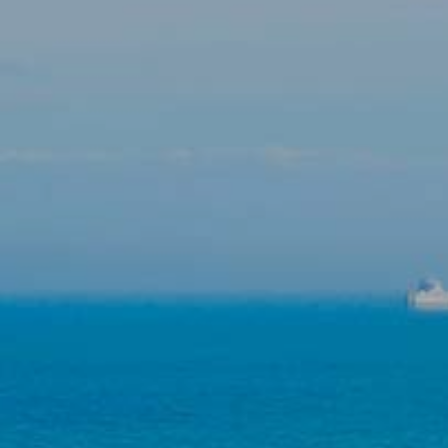
Изменить куки
Технический и функциональный
Всегда активный
Этот веб-сайт использует собственные файлы cookie
для сбора информации с целью улучшения наших
услуг. Если вы продолжите просмотр, вы соглашаетесь
с их установкой. Пользователь имеет возможность
настроить свой браузер, имея возможность, если он
того пожелает, предотвратить их установку на свой
жесткий диск, хотя он должен помнить, что такое
действие может вызвать трудности при навигации по
веб-сайту.
Аналитика и персонализация
Они позволяют отслеживать и анализировать
поведение пользователей этого веб-сайта.
Информация, собранная с помощью этого типа файлов
cookie, используется для измерения активности в
Интернете для разработки профилей навигации
пользователей с целью внесения улучшений на основе
анализа данных об использовании, сделанных
пользователями службы. Они позволяют нам сохранять
информацию о предпочтениях пользователя, чтобы