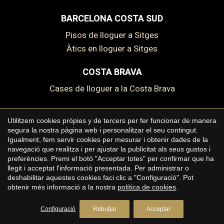
BARCELONA COSTA SUD
Pisos de lloguer a Sitges
Àtics en lloguer a Sitges
COSTA BRAVA
Cases de lloguer a la Costa Brava
Guardar configuració
Acceptar totes
Utilitzem cookies pròpies y de tercers per fer funcionar de manera
segura la nostra pàgina web i personalitzar el seu contingut.
Copyright © 2026 Premium Houses
Igualment, fem servir cookies per mesurar i obtenir dades de la
navegació que realitza i per ajustar la publicitat als seus gustos i
Avís legal
preferències. Premi el botó "Acceptar totes" per confirmar que ha
llegit i acceptat l'informació presentada. Per administrar o
Política de privacitat
deshabilitar aquestes cookies faci clic a "Configuració". Pot
Polí­tica de cookies
obtenir més informació a la nostra
política de cookies
.
by
iEstrategic
Configuració
Rebutjar
Acceptar