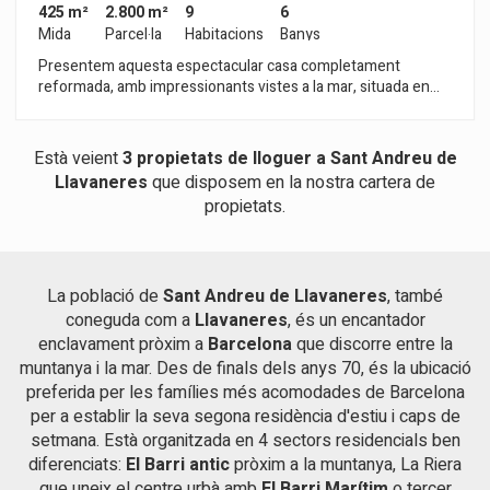
425 m²
2.800 m²
9
6
Mida
Parcel·la
Habitacions
Banys
Presentem aquesta espectacular casa completament
reformada, amb impressionants vistes a la mar, situada en
Supermaresme una de les urbanitzacions més exclusives de
Sant Vicenç de Montalt. Situada en una de les urbanitzacions
més prestigioses de la costa catalana, aquesta espectacular
Està veient
3 propietats de lloguer a Sant Andreu de
residència combina a la perfecció dissenyo contemporani,
Llavaneres
que disposem en la nostra cartera de
privacitat, lluminositat i vistes panoràmiques a la mar
propietats.
Mediterrània. Distribuïda en dues còmodes plantes,
l'habitatge ha estat completament reformada amb materials
d'alta gamma i dissenyada per a oferir una experiència de vida
que integra harmoniosament l'interior amb l'entorn natural
exterior. La propietat destaca per la seva excel·lent
La població de
Sant Andreu de Llavaneres
, també
lluminositat i distribució funcional, aportant confort i
coneguda com a
Llavaneres
, és un encantador
elegància en cadascun dels seus espais. Entre els seus
enclavament pròxim a
Barcelona
que discorre entre la
principals atributs s'inclouen vistes inigualables a la mar des
muntanya i la mar. Des de finals dels anys 70, és la ubicació
de la majoria de les estades, decoració minimalista de gran
preferida per les famílies més acomodades de Barcelona
sofisticació, armaris de paret i vestidor en dos de les
per a establir la seva segona residència d'estiu i caps de
habitacions. Encantador porxo, jardí completament pla i
setmana. Està organitzada en 4 sectors residencials ben
piscina amb vista obertes. Proximitat a la mar, brindant una
experiència de luxe en cada detall. Situada en una exclusiva
diferenciats:
El Barri antic
pròxim a la muntanya, La Riera
zona residencial privada amb servei de seguretat, aquest
que uneix el centre urbà amb
El Barri Marítim
o tercer