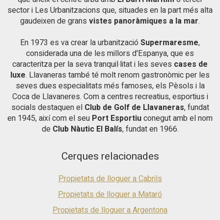
habitatge garanteix tranquil·litat, discreció i un entorn segur.
sector i Les Urbanitzacions que, situades en la part més alta
La distribució de la casa és la següent. Planta baixa: Ampli
gaudeixen de grans
vistes panoràmiques a la mar
.
saló-menjador amb sortida directa al jardí i a la piscina amb
espectaculars vistes a la mar, moderna cuina oberta totalment
En 1973 es va crear la urbanització
Supermaresme
,
equipada i integrada amb l'espai exterior. Dues habitacions
dobles en suite, una d'elles amb vestidor i accés al jardí, dues
considerada una de les millors d'Espanya, que es
habitacions dobles addicionals que comparteixen un bany
caracteritza per la seva tranquil·litat i les seves
cases de
complet, habitació de servei amb bany amb dutxa. Accés
luxe
. Llavaneras també té molt renom gastronòmic per les
directe a un jardí pla amb porxo cobert i piscina. Planta
seves dues especialitats més famoses, els Pèsols i la
superior: Tres àmplies suites, una d'elles amb vestidor,
Coca de Llavaneres. Com a centres recreatius, esportius i
habitació individual actualment destinada a despatx, amb
socials destaquen el
Club de Golf de Llavaneras
, fundat
accés a terrassa privada i vistes buidades a la mar. Espais
en 1945, així com el seu
addicionals: Sala de cinema privada i gimnàs. Una propietat
Port Esportiu
conegut amb el nom
pensada per al gaudi dels sentits en el qual la mar és el
de
Club Nàutic El Balís
, fundat en 1966.
protagonista. El preu no aplica a lloguer temporal o vacacional.
Cerques relacionades
Propietats de lloguer a Cabrils
Propietats de lloguer a Mataró
Propietats de lloguer a Argentona