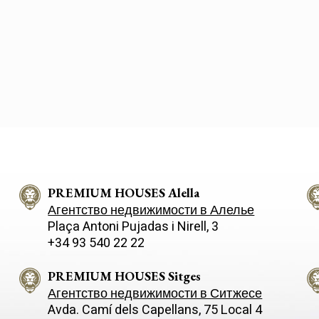
protagonist i
provides clar
natural oak an
underfloor h
with solar c
on walls and
walls. The in
comfortable and soph
on the ground
with an ideal
kitchen and 
perfect for h
landscaped.
PREMIUM HOUSES Alella
Агентство недвижимости в Алелье
Plaça Antoni Pujadas i Nirell, 3
+34 93 540 22 22
PREMIUM HOUSES Sitges
Агентство недвижимости в Ситжесе
Avda. Camí­ dels Capellans, 75 Local 4