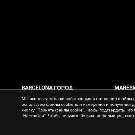
BARCELONA ГОРОД
MARESM
NORTE
Недвижимость в аренду в Barcelona
Мы используем наши собственные и сторонние файлы co
Дома в 
используем файлы cookie для измерения и получения д
кнопку "Принять файлы cookie", чтобы подтвердить, чт
Квартир
"Настройки". Чтобы получить больше информации, смо