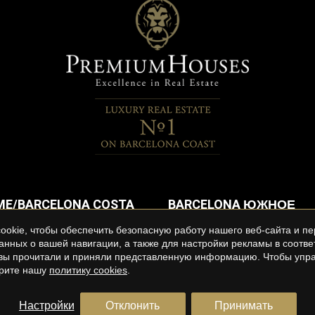
E/BARCELONA COSTA
BARCELONA ЮЖНОЕ
ПОБЕРЕЖЬЕ
okie, чтобы обеспечить безопасную работу нашего веб-сайта и пе
аренду в Эль Maresme
Квартиры в аренду в Stiges
анных о вашей навигации, а также для настройки рекламы в соотв
о вы прочитали и приняли представленную информацию. Чтобы упра
ы в аренду в Эль Мaresme
пентхауский в аренду в Sitge
трите нашу
политику cookies
.
Настройки
Отклонить
Принимать