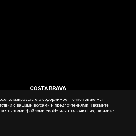
COSTA BRAVA
Дома в аренду на Costa Brava
рсонализировать его содержимое. Точно так же мы
етствии с вашими вкусами и предпочтениями. Нажмите
влять этими файлами cookie или отключить их, нажмите
s