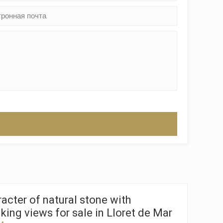
ктивный
ии с
етесь с
имея
жесткий
и при
го веб-
филей
ляют
ть
мых
acter of natural stone with
king views for sale in Lloret de Mar
ях и