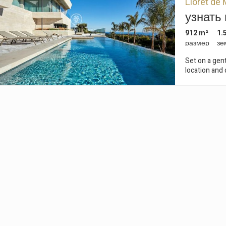
Lloret de 
 выборе пользователя путем постоянного наблюдения за его прив
узнать
тра. Благодаря им мы можем узнать привычки просмотра на веб-са
жать рекламу, связанную с профилем просмотра пользователя.
912 m²
1.
Сохранить настройки
Принять все
размер
зе
Set on a gent
location and 
enjoyed from
into a living
Mediterranean vegetation. Practi
three-storey 
ceilings conn
the living ro
the other end
connects to 
island. The s
the exterior 
floor is the s
sitting area 
side, there i
bathroom. On
bathroom, a 
room. Excellent combination of materials; Ivory stone as the