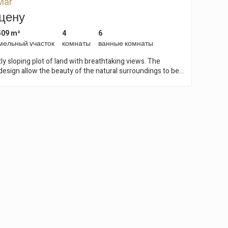
Mar
ычками
 цену
йте и
509 m²
4
6
мельный участок
комнаты
ванные комнаты
ly sloping plot of land with breathtaking views. The
design allow the beauty of the natural surroundings to be
 almost any point of the house. Making a large window
 painting, perfectly blending the sea horizon and the
cal and functional distribution in a
structure. On the main floor, a spacious hall with high
ects the floors and distributes the rooms. In one wing is
om and access to the terrace with stunning sea views. At
, there is a guest toilet and the dining room which
the fully equipped kitchen with an elegantly designed
liding windows allow the interior space to be unified with
of the terrace, creating a single open space. On the upper
leeping area. Located in the central part, a distributor with a
ideal for sitting and enjoying the spectacular views. On one
s the master suite, consisting of a dressing room and a
 the other side, two bedrooms with terrace, a complete
suite with dressing room and bathroom and a laundry