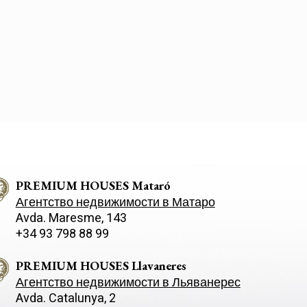
n the interior and exterior flooring that projects light and
ity in the interior of the house. Furniture and doors in
d stainless steel, aerothermal heating, solar panels, lift,
eating, home automation, high security laminated glass
ontrol and temperature regulator, lacquered wood cladding
 integrated doors, exposed concrete and plaster on the
direct lighting throughout the house creates a warm,
isticated atmosphere. Finally, the garage located
 floor with a capacity to park seven cars, motorbikes and
 area for a gym. Finally, a large multi-purpose room with
bathroom located at the same level as the pool and garden,
olding large parties and meetings. The exterior is fully
PREMIUM HOUSES Mataró
Агентство недвижимости в Матаро
Avda. Maresme, 143
+34 93 798 88 99
PREMIUM HOUSES Llavaneres
Агентство недвижимости в Льяванерес
Avda. Catalunya, 2