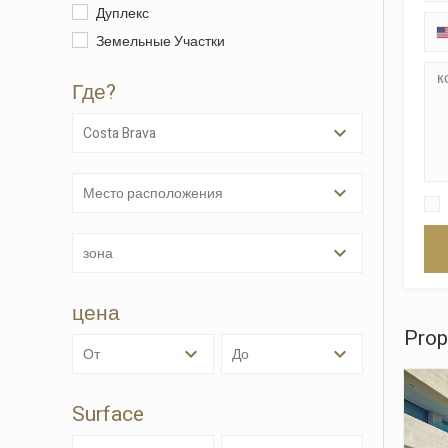
Дуплекс
Земельные Участки
Техни
Этот в
Где?
целью 
их уста
возможн
Costa Brava
диск, х
навигац
место расположения
Анали
Они по
зона
сайта.
исполь
навига
цена
данных
нам со
Prop
качест
от
до
продукт
Surface
Марке
Эти фа