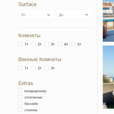
Surface
Анали
от
до
Они по
сайта.
исполь
навига
данных
Комнаты
нам со
качест
1+
2+
3+
4+
5+
продукт
Ванные Комнаты
Марке
Эти фа
1+
2+
3+
личном
просмо
отобра
Extras
кондиционер
отопление
бассейн
стоянка