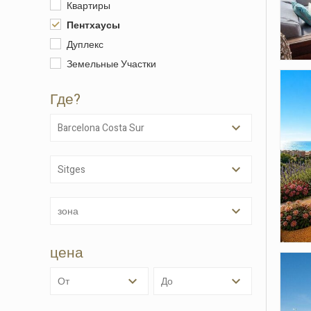
Квартиры
Пентхаусы
Дуплекс
Земельные Участки
Где?
Barcelona Costa Sur
Sitges
Изме
зона
Техни
Этот в
цена
целью 
их уста
возможн
от
до
диск, х
навигац