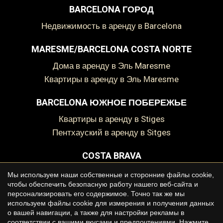
BARCELONA ГОРОД
Недвижимость в аренду в Barcelona
MARESME/BARCELONA COSTA NORTE
Дома в аренду в Эль Maresme
Квартиры в аренду в Эль Мaresme
BARCELONA ЮЖНОЕ ПОБЕРЕЖЬЕ
Квартиры в аренду в Stiges
пентхауский в аренду в Sitges
COSTA BRAVA
Дома в аренду на Costa Brava
Мы используем наши собственные и сторонние файлы cookie,
чтобы обеспечить безопасную работу нашего веб-сайта и
персонализировать его содержимое. Точно так же мы
используем файлы cookie для измерения и получения данных
о вашей навигации, а также для настройки рекламы в
Сохранить настройки
Принять все
Copyright © 2026 Premium Houses
соответствии с вашими вкусами и предпочтениями. Нажмите