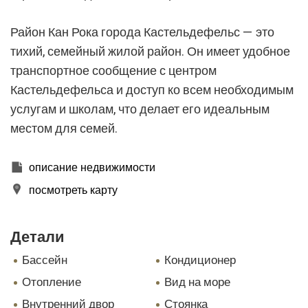
Район Кан Рока города Кастельдефельс — это
тихий, семейный жилой район. Он имеет удобное
транспортное сообщение с центром
Кастельдефельса и доступ ко всем необходимым
Изменить куки
услугам и школам, что делает его идеальным
местом для семей.
Технический и функциональный
Всегда активный
Этот веб-сайт использует собственные файлы cookie
описание недвижимости
для сбора информации с целью улучшения наших
услуг. Если вы продолжите просмотр, вы соглашаетесь
посмотреть карту
с их установкой. Пользователь имеет возможность
настроить свой браузер, имея возможность, если он
того пожелает, предотвратить их установку на свой
жесткий диск, хотя он должен помнить, что такое
Детали
действие может вызвать трудности при навигации по
веб-сайту.
бассейн
кондиционер
отопление
вид на море
Аналитика и персонализация
внутренний двор
стоянка
Они позволяют отслеживать и анализировать