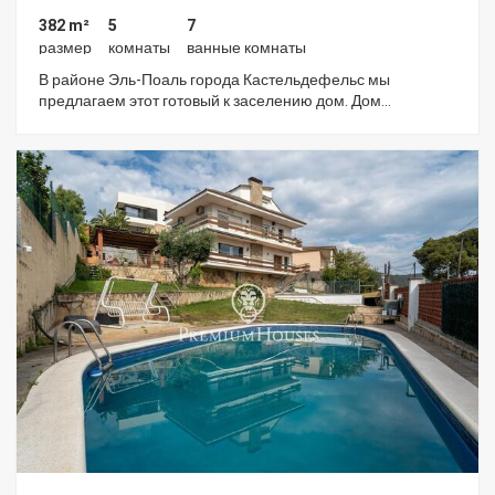
382 m²
5
7
размер
комнаты
ванные комнаты
В районе Эль-Поаль города Кастельдефельс мы
предлагаем этот готовый к заселению дом. Дом
отличается обилием естественного света и просторными
помещениями. В доме есть кладовая и большой гараж на
пять автомобилей. Дом состоит из четырех этажей. На
первом этаже находится гостиная, представляющая
собой просторную двухуровневую гостиную-столовую с
камином. Из гостиной есть выход в сад с бассейном и
зоной барбекю. Рядом с этим этажом расположены
отдельная кухня, спальня с двуспальной кроватью,
кабинет и игровая комната. На этом же этаже находится
ванная комната и гостевой туалет. На втором этаже
находится спальная зона, состоящая из двух спален с
двуспальными кроватями и ванными комнатами. Обе
спальни имеют выход на террасу с видом на горный
массив Гарраф. На третьем этаже расположена
дополнительная спальная зона с двумя спальнями с
двуспальными кроватями. Обе спальни находятся на двух
уровнях. На этом же этаже находится ванная комната. На
цокольном этаже расположены спальня для персонала,