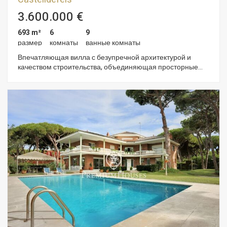
3.600.000 €
693 m²
6
9
размер
комнаты
ванные комнаты
Впечатляющая вилла с безупречной архитектурой и
качеством строительства, объединяющая просторные
внутренние и внешние пространства, позволяющая
наслаждаться уникальной средой, соединяющей море и
горы, для продажи в Bellamar, лучшем районе
Кастельдефельса. Распределение дома было продумано
до мельчайших деталей для наслаждения
Средиземноморьем. В доме 5 просторных сьютов, каждый
из которых имеет выход на террасу и уединение. Главная
спальня имеет индивидуальную террасу, являющуюся
продолжением самой спальни, и располагает всем
необходимым: большой ванной комнатой с ванной,
душевыми кабинами и просторной гардеробной. В доме 4
полуэтажа, соединенных светлой лестницей и лифтом. Из
большой кухни-столовой можно выйти в сад или в летнюю
столовую. Двойная высота соединяет ее с гостиной с
камином, музыкальной зоной и кабинетом. В доме есть
сауна, бассейн и прачечная. Дом расположен в