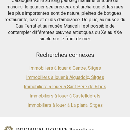
Catalogne. Relié au long passeig maritime entouré de
une vue panoramique sur la mer et la piscine commune. -
manoirs, le quartier seu précieux est archaïque et les rues
Cuisine moderne : Équipée d'appareils haut de gamme et d'un
les plus importantes sont de nature, pleines de botigues,
îlot central, idéal pour partager des moments culinaires. -
restaurants, bars et clubs d'ambiance. De plus, au musée du
Terrasse privée : Parfaite pour se détendre en admirant
Cau Ferrat et au musée Maricel il est possible de
l'horizon marin. Parties communes : La propriété donne accès
contempler différentes œuvres artistiques du Xe au XXe
à une piscine et à des jardins communs. Charges locatives : 1
400 € Indice de loyer : 1 404 € Dernier loyer : 2 100 € Grand
siècle sur le front de mer.
propriétaire : Non Situé à proximité du port d’Aiguadolç, son
emplacement exceptionnel vous permet de profiter
Recherches connexes
pleinement de la vie gastronomique et de loisirs animée du
port. L’accès rapide à l’autoroute C-32 facilite également les
déplacements vers Barcelone et l’aéroport.
Immobiliers à louer à Centre, Sitges
Immobiliers à louer à Aiguadolç, Sitges
Immobiliers à louer à Sant Pere de Ribes
Immobiliers à louer à Castelldefels
Immobiliers à louer à La plana, Sitges