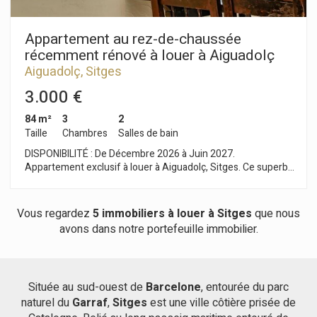
Appartement au rez-de-chaussée
récemment rénové à louer à Aiguadolç
Aiguadolç, Sitges
3.000 €
84 m²
3
2
Taille
Chambres
Salles de bain
DISPONIBILITÉ : De Décembre 2026 à Juin 2027.
Appartement exclusif à louer à Aiguadolç, Sitges. Ce superbe
appartement de plain-pied a été entièrement rénové avec
des matériaux de haute qualité et décoré dans un style
rustique chic. C'est le choix idéal pour ceux qui recherchent
Vous regardez
5 immobiliers à louer à Sitges
que nous
un hébergement exclusif, alliant confort, style et une vue
avons dans notre portefeuille immobilier.
imprenable sur la mer. Agencement : - 3 chambres : Deux
chambres doubles et une chambre simple transformée en
bureau, toutes avec placards intégrés. - 2 salles de bain : Une
salle de bain complète faisant également office de WC invités,
Située au sud-ouest de
Barcelone
, entourée du parc
et une salle de bain attenante à la chambre principale. -
naturel du
Séjour/Salle à manger : Un espace lumineux et élégant
Garraf
,
Sitges
est une ville côtière prisée de
s'ouvrant sur un coin salon avec de grandes fenêtres offrant