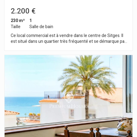
2.200 €
230 m²
1
Taille
Salle de bain
Ce local commercial est à vendre dans le centre de Sitges. Il
est situé dans un quartier très fréquenté et se démarque par
sa grande façade d'exposition qui lui confère une grande
visibilité. Son grand espace en fait une bonne opportunité
pour créer un négoce. Ce local construit sur une superficie de
230m2 est réparti en un grand rez-de-chaussée au niveau de
la rue de 100m2 et un sous-sol d'une capacité de stockage de
130m2. Les locaux sont situés au centre de Sitges et
disposent de tous les services essentiels.