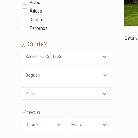
Pisos
Áticos
Técnic
Dúplex
Este sit
Terrenos
mejorar
instala
Está 
pudiend
¿dónde?
deberá 
de la p
Barcelona Costa Sur
Analít
Begues
Permite
sitio we
medició
los usua
Zona
que hac
del usu
experie
Precio
Market
Desde
Hasta
Estas c