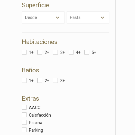
eleccio
Superficie
hábitos
en el si
usuario
Desde
Hasta
Habitaciones
1+
2+
3+
4+
5+
Baños
1+
2+
3+
Extras
AACC
Calefacción
Piscina
Parking