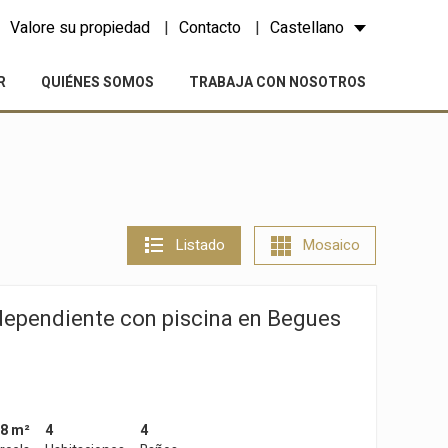
Valore su propiedad
Contacto
Castellano
R
QUIÉNES SOMOS
TRABAJA CON NOSOTROS
Listado
Mosaico
dependiente con piscina en Begues
8 m²
4
4