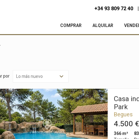
+34 93 809 72 40
COMPRAR
ALQUILAR
VENDE
f
r por
Casa in
Park
Begues
4.500 €
366 m²
83
icar cookies