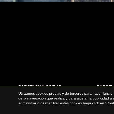
BARCELONA CIUDAD
BARCEL
Utilizamos cookies propias y de terceros para hacer funci
Propiedades en alquiler en Barcelona
Casas en
de la navegación que realiza y para ajustar la publicidad a
administrar o deshabilitar estas cookies haga click en "Co
Pisos en 