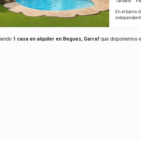
Tamaño
Pa
En el barrio
as y funcionales
independient
Siempre 
privacidad. Adem
io web utiliza Cookies propias para recopilar información con la finalida
divide en dos
 nuestros servicios. Si continua navegando, supone la aceptación de la
compuesta de
ción de las mismas. El usuario tiene la posibilidad de configurar su nav
viendo
1
casa en alquiler en Begues, Garraf
que disponemos en
una agradable 
o, si así lo desea, impedir que sean instaladas en su disco duro, aunq
independient
tener en cuenta que dicha acción podrá ocasionar dificultades de nav
ágina web.
Además, esta pl
planta alberg
baño complet
icas y personalización
terraza. La vivienda culmina en una buhardilla de techos de madera,
donde se encu
n realizar el seguimiento y análisis del comportamiento de los usuarios
Además, disp
b. La información recogida mediante este tipo de cookies se utiliza en l
terraza privada. En el exterior, la propiedad ofrece un cuid
n de la actividad de la web para la elaboración de perfiles de navegac
rios con el fin de introducir mejoras en función del análisis de los dato
una amplia p
en los usuarios del servicio. Permiten guardar la información de prefe
entorno perfecto para disfru
ario para mejorar la calidad de nuestros servicios y para ofrecer una m
alquiler: No apl
ncia a través de productos recomendados.
Begues Park 
se encuentra 
minutos del a
ing y publicidad
familias que 
ookies son utilizadas para almacenar información sobre las preferencia
ciudad.