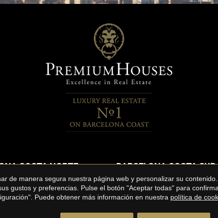
ONA COSTA NORTE
BARCELONA COSTA SUR
onar de manera segura nuestra página web y personalizar su contenido.
 alquiler en el Maresme
Pisos en alquiler en Sitges
 sus gustos y preferencias. Pulse el botón "Aceptar todas" para confir
nfiguración". Puede obtener más información en nuestra
política de coo
alquiler en el Maresme
Áticos en alquiler en Sitges