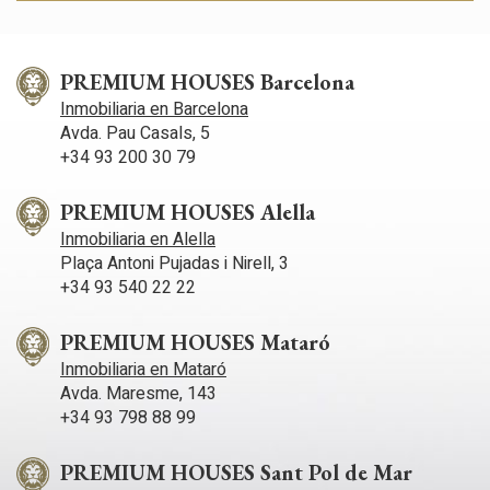
Estas cookies son utilizadas para almacenar información
sobre las preferencias y elecciones personales del usuario
a través de la observación continuada de sus hábitos de
PREMIUM HOUSES Barcelona
navegación. Gracias a ellas, podemos conocer los hábitos
de navegación en el sitio web y mostrar publicidad
Inmobiliaria en Barcelona
relacionada con el perfil de navegación del usuario.
Avda. Pau Casals, 5
+34 93 200 30 79
PREMIUM HOUSES Alella
Inmobiliaria en Alella
Plaça Antoni Pujadas i Nirell, 3
+34 93 540 22 22
PREMIUM HOUSES Mataró
Inmobiliaria en Mataró
Avda. Maresme, 143
+34 93 798 88 99
PREMIUM HOUSES Sant Pol de Mar