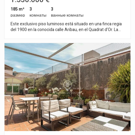
185 m²
3
3
размер
комнаты
ванные комнаты
Este exclusivo piso luminoso está situado en una finca regia
del 1900 en la conocida calle Aribau, en el Quadrat d'Or. La
ubicación es inmejorable ya que está rodeado de grandes
avenidas arboladas, edificios modernistas y una vibrante vida
de barrio con excelente conexión al transporte público.
Dispone de 3 baños y 3 habitaciones dobles (1 master suite, 1
suite y 1 doble). Ambas suites tienen salida directa a la
terraza. Cuenta con una cocina abierta al salón totalmente
equipada con electrodomésticos de alta gama. Este piso
destaca por sus altos acabados en la reforma conservando la
arquitectura típica del Eixample: techos altos de 3,37m, volta
catalana, pasillos anchos, grandes ventanales de doble cristal,
suelos hidráulicos y de Nolla. Las fotografías son orientativas,
ya que el piso actualmente se está reformando.