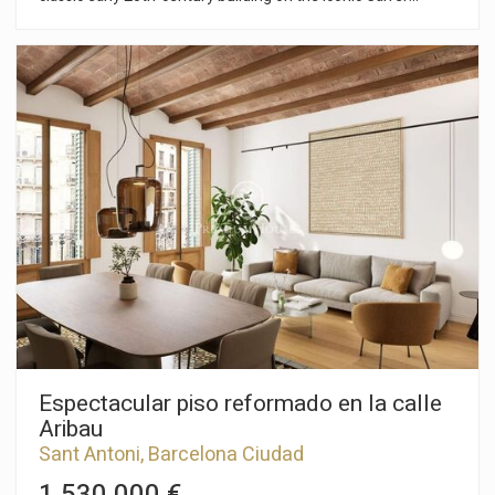
Parlament, one of the most sought-after streets in the Sant
Antoni neighbourhood. The flat retains original features such
as the Catalan vaulted ceiling, adding character and
authenticity to the space. Bright and well laid out, the property
offers a functional distribution and a solid structure, that
allows you to move in immediately or carry out a customised
renovation according to the buyer's needs. Thanks to its
cross ventilation and south-west orientation, it enjoys natural
light throughout the day and optimal air circulation. It has a
balcony on both sides, ensuring a pleasant connection with
the outside and multiple possibilities for use. The location is
one of its great attractions: Sant Antoni is a dynamic
neighbourhood, full of life and perfectly connected to local
shops, excellent restaurants and the renovated Mercat de
Sant Antoni, just a few minutes' walk away. An ideal
opportunity both as a primary residence and for those
seeking an investment with potential, in a historic property
located in one of the most sought-after areas of Barcelona.
Espectacular piso reformado en la calle
Aribau
Sant Antoni, Barcelona Ciudad
1.530.000 €