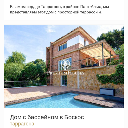
В самом сердце Таррагоны, в районе Парт-Альта, мы
представляем этот дом с просторной террасой и
панорамным видом. Дом состоит из пяти этажей. На
первом этаже находится просторный прихожий зал. На
втором этаже расположены гостиная, гостевой туалет и
одноместная спальня. Второй этаж представляет собой
рабочее пространство, но может использоваться для
различных целей. Он соединяется с улицей через балкон.
На третьем этаже расположена гостиная зона с салоном,
столовой и кухней-офисом. На этом этаже также
находится полностью оборудованная ванная комната.
Четвертый и последний этаж представляет собой спальню
с ванной комнатой, выходом на террасу и панорамным
видом. Ла-Парт-Альта — это исторический центр
Таррагоны и один из самых самобытных районов города.
Он расположен на самой возвышенной части древнего
римского города Таррако и сосредоточивает в себе
большую часть памятников архитектуры, включённых в
список Всемирного наследия ЮНЕСКО.
Дом с бассейном в Боскос
таррагона