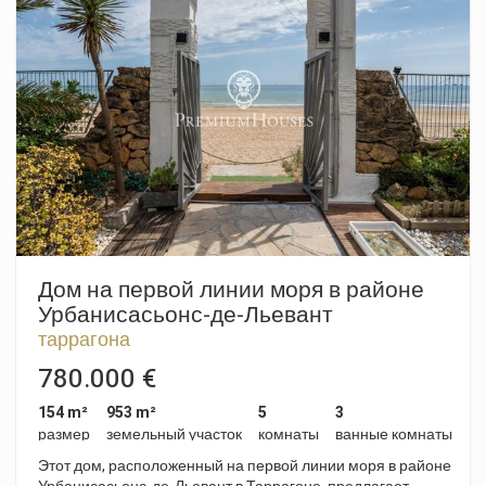
разрешённая высота: 8 м (первый этаж + 1 этаж). Родолат-
дель-Моро — это небольшой жилой район, окружённый
лесами, расположенный к северу от Таррагоны. Он
известен своей природной средой, близлежащими
пешеходными маршрутами и низкой плотностью
населения.
Дом на первой линии моря в районе
Урбанисасьонс-де-Льевант
таррагона
780.000 €
154 m²
953 m²
5
3
размер
земельный участок
комнаты
ванные комнаты
Этот дом, расположенный на первой линии моря в районе