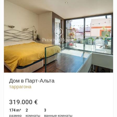
offering an exclusive suite. Its true magic unfolds through
three private terraces that add up to 84 m² of pure urban
disconnection: from the living room you access a 24 m² oasis
perfect for everyday life; On the upper level, an imposing
terrace of 36 m²; And, as an intimate refuge, a third terrace of
25 m² looks face-to-face at Tibidabo in an absolute privacy
dialogue. The property offers the privilege of an elevator with
direct and private access to the heart of the house,
guaranteeing a safe and sophisticated entrance. This is an
unrepeatable opportunity for visionary investors and
demanding buyers who are not looking for a house, but rather
create the most emblematic and iconic attic of the Barcelona
skyline.
Дом в Парт-Альта
таррагона
319.000 €
174 m²
2
3
размер
комнаты
ванные комнаты