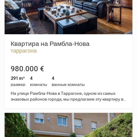
Квартира на Рамбла-Нова
таррагона
980.000 €
291 m²
4
4
размер
комнаты
ванные комнаты
На улице Рамбла-Нова в Таррагоне, одном из самых
знаковых районов города, мы предлагаем эту квартиру в
центре города с террасой, кладовой и двумя
парковочными местами, расположенную в доме с лифтом.
В квартире есть гостиная-столовая с выходом на террасу,
откуда открывается вид на Рамблу, вторая столовая на
шесть человек, а также кухня-офис с кладовой и
прачечной. В квартире четыре спальни с двуспальными