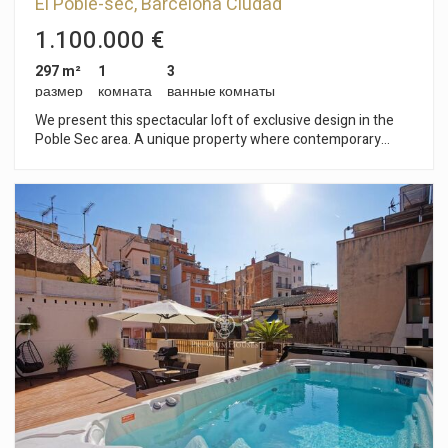
El Poble-sec, Barcelona Ciudad
1.100.000 €
297 m²
1
3
размер
комната
ванные комнаты
We present this spectacular loft of exclusive design in the
Poble Sec area. A unique property where contemporary
architecture, spaciousness and comfort merge to create an
exceptional residential experience. With an area of 297 m²,
this unique home has been designed to maximize natural
light, functionality and the feeling of spaciousness. Its open
and sophisticated design is complemented by an elegant
glass wall that visually connects the interior with an exclusive
chill out exterior area presided over by a magnificent private
heated pool, creating a unique atmosphere. The main floor
has a spacious living-dining room with generous dimensions,
designed to enjoy a comfortable and elegant social life. At
this level we also find a complete bathroom and a toilet, which
provide practicality to the complex. The house has a
sophisticated kitchen distributed in parallel, with two
perfectly differentiated areas: one for preparation and
cleaning, and another focused on cooking. This configuration
optimizes functionality and brings a modern and professional