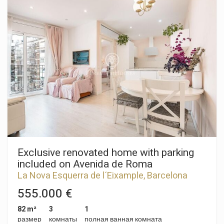
natural light. It comprises three double bedrooms, a full
bathroom with walk-in shower, and a spacious living-dining
area with an open-plan kitchen fully equipped with high-end
appliances. The apartment stands out for its high ceilings
with traditional Catalan vaulted ceilings, exposed brick walls,
restored original woodwork, and natural wood parquet
flooring, seamlessly blending original character with a high-
quality comprehensive refurbishment. It is equipped with
adjustable lighting and an air conditioning system with
heating and cooling, ensuring maximum comfort throughout
the year. A meticulously executed renovation that preserves
original features while offering an elegant and functional
living space. Ideal both as a primary residence or as an
investment opportunity, thanks to its excellent location and
transport connections.
Exclusive renovated home with parking
included on Avenida de Roma
La Nova Esquerra de l´Eixample, Barcelona
Ciudad
555.000 €
82 m²
3
1
размер
комнаты
полная ванная комната