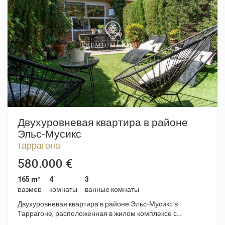
кроватями, две из которых с собственными ванными
комнатами, а также дополнительная полностью
оборудованная ванная комната и гостевой туалет. К
квартире прилагается кладовая и два парковочных места,
расположенные в том же жилом комплексе. Рамбла-Нова
— это центральная улица, полная магазинов и кафе,
которая заканчивается у знаменитого «Балкона
Средиземноморья» с потрясающим видом на море.
Расположение имеет ключевое значение: в
непосредственной близости находятся все необходимые
услуги, магазины, железнодорожный вокзал, автобусная
остановка и пляжи Таррагоны.
Двухуровневая квартира в районе
Эльс-Мусикс
таррагона
580.000 €
165 m²
4
3
размер
комнаты
ванные комнаты
Двухуровневая квартира в районе Эльс-Мусикс в
Таррагоне, расположенная в жилом комплексе с
ландшафтными зонами, бассейном и парковкой. Квартира