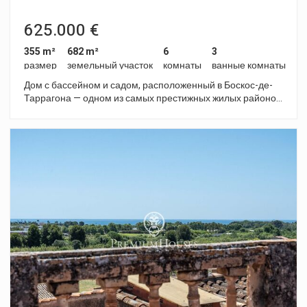
625.000 €
355 m²
682 m²
6
3
размер
земельный участок
комнаты
ванные комнаты
Дом с бассейном и садом, расположенный в Боскос-де-
Таррагона — одном из самых престижных жилых районов
города, ценимом за спокойствие, природную среду и
близость к морю. Дом занимает четыре этажа. На первом
этаже находятся прихожая и многофункциональный зал с
камином. Это помещение напрямую выходит на террасу и
в сад с бассейном, создавая плавный переход между
внутренним и внешним пространством дома. Первый этаж
предназначен для дневной зоны. Здесь находится
просторная гостиная-столовая с большими окнами,
отдельная кухня с выходом на боковую террасу и в сад,
спальня с двуспальной кроватью и полностью
оборудованная ванная комната. На втором этаже
расположена ночная зона, состоящая из трех спален с
двуспальными кроватями, одна из которых имеет
собственную ванную комнату и гардеробную, а также
дополнительную полностью оборудованную ванную
комнату. Из одной из спален есть выход на мансарду с