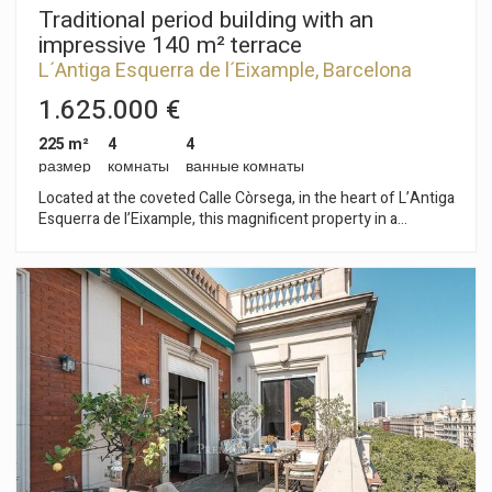
Traditional period building with an
impressive 140 m² terrace
L´Antiga Esquerra de l´Eixample, Barcelona
Ciudad
1.625.000 €
225 m²
4
4
размер
комнаты
ванные комнаты
Located at the coveted Calle Còrsega, in the heart of L’Antiga
Esquerra de l’Eixample, this magnificent property in a
distinguished 1925 Finca Regia represents a unique piece in
Barcelona. Fully renovated in 2017, the home perfectly
balances contemporary comfort with its high-value original
features, such as high ceilings with handcrafted moldings,
carved woodwork, and acid-etched stained glass. The
apartment is equipped with radiator heating, four air
conditioning units, an integrated alarm system, and the great
added value of one parking space included in the immediate
vicinity of the building. Its layout masterfully separates the
day and night areas through an imposing entrance hall. The
left wing features a spacious and bright living-dining room
that flows into a glazed gallery, a large eat-in kitchen with a
pantry, and an independent library or office behind elegant