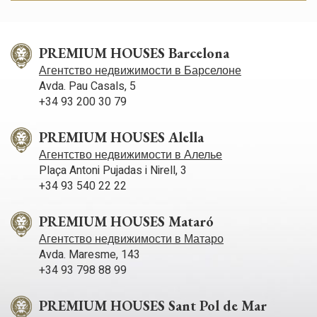
Маркетинг и реклама
Эти файлы cookie используются для хранения
PREMIUM HOUSES Barcelona
информации о предпочтениях и личном выборе
пользователя путем постоянного наблюдения за его
Агентство недвижимости в Барселоне
привычками просмотра. Благодаря им мы можем
Avda. Pau Casals, 5
узнать привычки просмотра на веб-сайте и отображать
+34 93 200 30 79
рекламу, связанную с профилем просмотра
пользователя.
PREMIUM HOUSES Alella
Агентство недвижимости в Алелье
Plaça Antoni Pujadas i Nirell, 3
+34 93 540 22 22
PREMIUM HOUSES Mataró
Агентство недвижимости в Матаро
Avda. Maresme, 143
+34 93 798 88 99
PREMIUM HOUSES Sant Pol de Mar