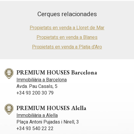
l'usuari per millorar la qualitat dels nostres serveis i oferir
una millor experiència a través de productes recomanats.
Cerques relacionades
Marketing i publicitat
Propietats en venda a Lloret de Mar
Aquestes cookies són utilitzades per emmagatzemar
Propietats en venda a Blanes
informació sobre les preferències i les eleccions personals
de l'usuari a través de l'observació continuada dels seus
Propietats en venda a Platja d'Aro
hàbits de navegació. Gràcies a elles, podem conèixer els
hàbits de navegació al lloc web i mostrar publicitat
relacionada amb el perfil de navegació de l'usuari.
PREMIUM HOUSES Barcelona
Immobiliària a Barcelona
Avda. Pau Casals, 5
+34 93 200 30 79
PREMIUM HOUSES Alella
Immobiliària a Alella
Plaça Antoni Pujadas i Nirell, 3
+34 93 540 22 22