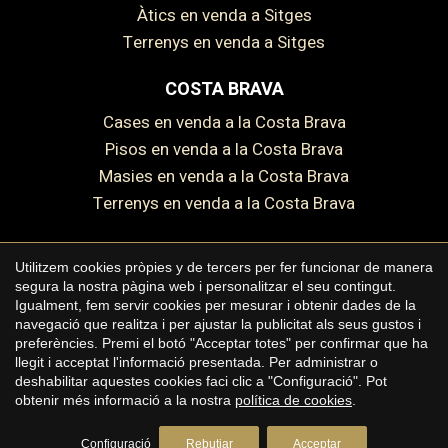
Àtics en venda a Sitges
Terrenys en venda a Sitges
COSTA BRAVA
Cases en venda a la Costa Brava
Pisos en venda a la Costa Brava
Masies en venda a la Costa Brava
Terrenys en venda a la Costa Brava
Utilitzem cookies pròpies y de tercers per fer funcionar de manera
Guardar configuració
Acceptar totes
segura la nostra pàgina web i personalitzar el seu contingut.
Copyright © 2026 Premium Houses
Igualment, fem servir cookies per mesurar i obtenir dades de la
navegació que realitza i per ajustar la publicitat als seus gustos i
Avís legal
preferències. Premi el botó "Acceptar totes" per confirmar que ha
llegit i acceptat l'informació presentada. Per administrar o
Política de privacitat
deshabilitar aquestes cookies faci clic a "Configuració". Pot
Polí­tica de cookies
obtenir més informació a la nostra
política de cookies
.
by
iEstrategic
Configuració
Rebutjar
Acceptar